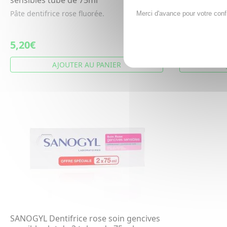
Pâte dentifrice rose fluorée.
SANOGYL denti
Merci d'avance pour votre conf
caries lot de 
5,20€
10,42€
AJOUTER AU PANIER
A
SANOGYL Dentifrice rose soin gencives