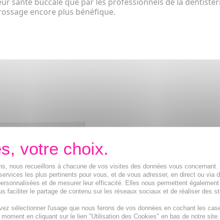
r santé buccale que par les professionnels de la dentister
brossage encore plus bénéfique.
ions, nous recueillons à chacune de vos visites des données vous concernant
services les plus pertinents pour vous, et de vous adresser, en direct ou via 
ersonnalisées et de mesurer leur efficacité. Elles nous permettent également
s faciliter le partage de contenu sur les réseaux sociaux et de réaliser des st
vez sélectionner l'usage que nous ferons de vos données en cochant les cas
ifrice soin bi-fluor
SANOGYL Dentifrice bi-prot
t moment en cliquant sur le lien "Utilisation des Cookies" en bas de notre site.
aries 75ml lot de 2
complet dents et gencives 