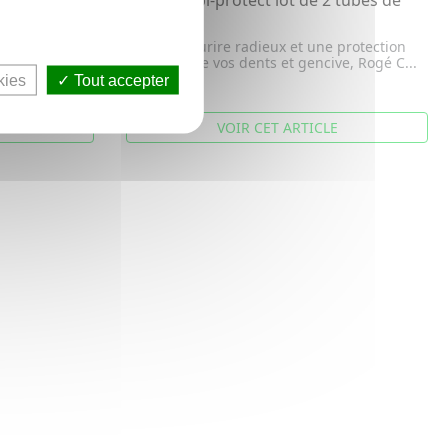
75ml
Pour un sourire radieux et une protection
complète de vos dents et gencive, Rogé C...
kies
Tout accepter
10,42€
ER
VOIR CET ARTICLE