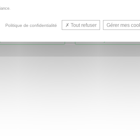
frice soin bi-fluor prévention
Dentifrice bi-protect fluoré.
iance.
2 tubes de 75ml
Tout refuser
Gérer mes coo
Politique de confidentialité
5,20€
JOUTER AU PANIER
AJOUTER AU PANI