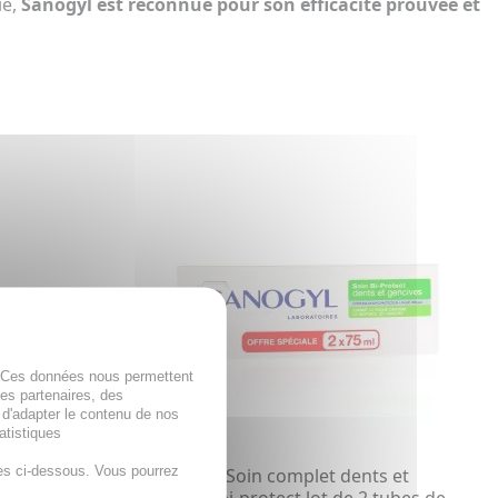
ie,
Sanogyl est reconnue pour son efficacité prouvée et
. Ces données nous permettent
des partenaires, des
 d'adapter le contenu de nos
atistiques
es ci-dessous. Vous pourrez
ect soin
SANOGYL Soin complet dents et
tube de 75ml
gencives bi-protect lot de 2 tubes de