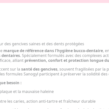
ur des gencives saines et des dents protégées
ne
marque de référence dans l'hygiène bucco-dentaire
, e
s dentaires
. Spécialement formulés avec des complexes acti
icace, alliant
prévention, confort et protection longue d
ccent sur la
santé des gencives
, souvent fragilisées par la 
, les formules Sanogyl participent à préserver la solidité de
ue besoin :
 plaque et la mauvaise haleine
re les caries, action anti-tartre et fraîcheur durable