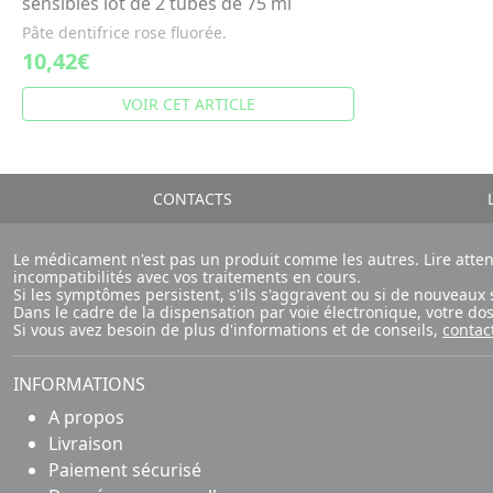
sensibles lot de 2 tubes de 75 ml
Pâte dentifrice rose fluorée.
10,42€
VOIR CET ARTICLE
CONTACTS
L
Le médicament n'est pas un produit comme les autres. Lire atte
incompatibilités avec vos traitements en cours.
Si les symptômes persistent, s'ils s'aggravent ou si de nouvea
Dans le cadre de la dispensation par voie électronique, votre d
Si vous avez besoin de plus d'informations et de conseils,
contac
INFORMATIONS
A propos
Livraison
Paiement sécurisé