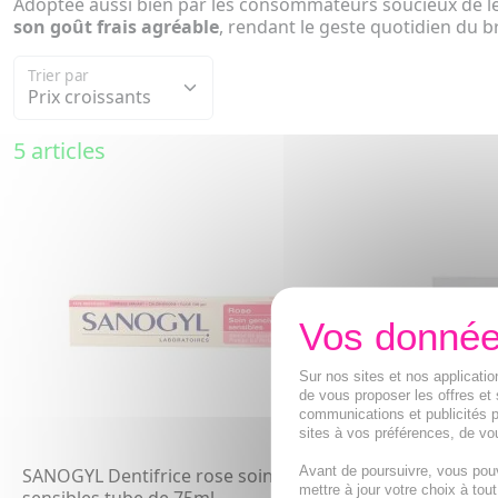
Adoptée aussi bien par les consommateurs soucieux de leu
son goût frais agréable
, rendant le geste quotidien du 
Trier par
5 articles
Sur nos sites et nos applicat
de vous proposer les offres et 
communications et publicités p
sites à vos préférences, de vou
Avant de poursuivre, vous pou
SANOGYL Dentifrice rose soin gencives
SANOGYL dent
mettre à jour votre choix à tou
sensibles tube de 75ml
prévention c