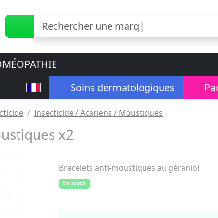
MÉOPATHIE
Soins dermatologiques
Pa
cticide
Insecticide / Acariens / Moustiques
ustiques x2
Bracelets anti-moustiques au géraniol.
En stock