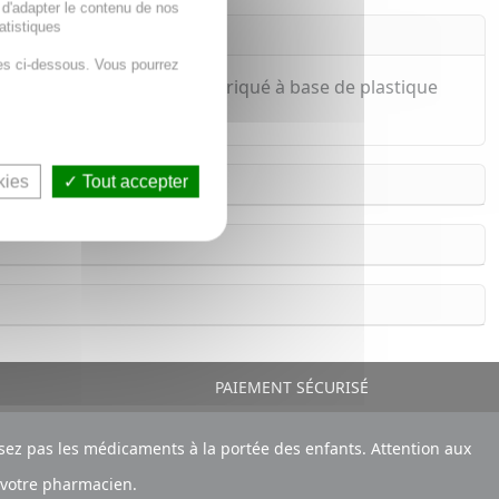
 d'adapter le contenu de nos
atistiques
es ci-dessous. Vous pourrez
ussant les moustiques. Fabriqué à base de plastique
kies
Tout accepter
PAIEMENT SÉCURISÉ
ez pas les médicaments à la portée des enfants. Attention aux
 votre pharmacien.