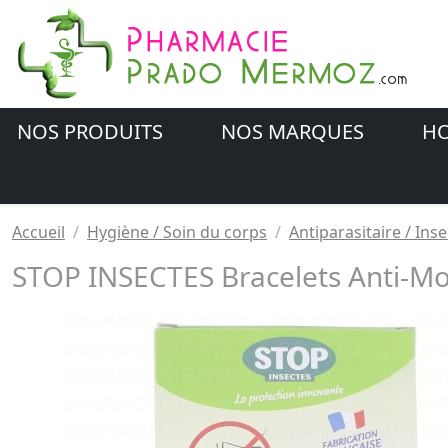
NOS PRODUITS
NOS MARQUES
HO
Accueil
Hygiène / Soin du corps
Antiparasitaire / Inse
STOP INSECTES Bracelets Anti-Mo