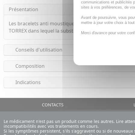
communications et publicités p
sites à vos préférences, de vou
Présentation
Avant de poursuivre, vous pou
Les bracelets anti moustiques Stop insectes sont comp
mettre à jour votre choix à tou
TORREX dans lequel la substance active est imprégnée, 
Merci d'avance pour votre conf
Conseils d'utilisation
Composition
Indications
CONTACTS
L
Le médicament n'est pas un produit comme les autres. Lire atte
incompatibilités avec vos traitements en cours.
Si les symptômes persistent, s'ils s'aggravent ou si de nouvea