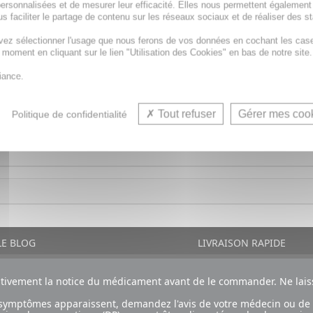
ersonnalisées et de mesurer leur efficacité. Elles nous permettent également
s faciliter le partage de contenu sur les réseaux sociaux et de réaliser des st
vez sélectionner l'usage que nous ferons de vos données en cochant les cas
osé de géraniol et garantit une efficacité maximum en repo
t moment en cliquant sur le lien "Utilisation des Cookies" en bas de notre site.
il permet une diffusion continue dans le temps.
iance.
Tout refuser
Gérer mes coo
Politique de confidentialité
E BLOG
LIVRAISON RAPIDE
ntivement la notice du médicament avant de le commander. Ne laiss
ux symptômes apparaissent, demandez l'avis de votre médecin ou de