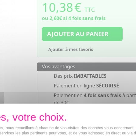
10,38
€
TTC
ou
2,60€
si 4 fois sans frais
AJOUTER AU PANIER
Ajouter à mes favoris
Vos avantages
Des prix
IMBATTABLES
Paiement en ligne
SÉCURISÉ
Paiement en
4 fois sans frais
à part
de 30€
ions, nous recueillons à chacune de vos visites des données vous concernant
services les plus pertinents pour vous, et de vous adresser, en direct ou via 