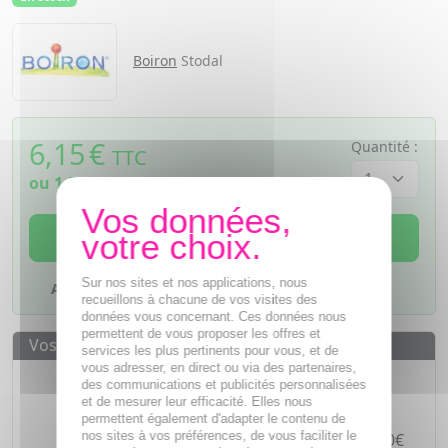
Boiron
Stodal
6,15
€
Quantité :
TTC
ou
1,54€
si 4 fois sans frais
AJOUTER AU PANIER
Sur nos sites et nos applications, nous
Ajouter à mes favoris
recueillons à chacune de vos visites des
données vous concernant. Ces données nous
permettent de vous proposer les offres et
Vos avantages
services les plus pertinents pour vous, et de
vous adresser, en direct ou via des partenaires,
Des prix
IMBATTABLES
des communications et publicités personnalisées
et de mesurer leur efficacité. Elles nous
Paiement en ligne
SÉCURISÉ
permettent également d'adapter le contenu de
nos sites à vos préférences, de vous faciliter le
Paiement en
4 fois sans frais
à partir de 30€