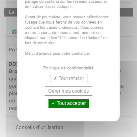
partage de contenu sur les réseaux sociaux et
de réaliser des statistiques
La livraison
Avant de poursuivre, vous pouvez sélectionner
Livraison gratuite dès
55€
l'usage que nous ferons de vos données en
cochant les cases ci-dessous. Vous pourrez
Acheminement Chronopost
en 24h*
mettre à jour votre choix à tout moment en
cliquant sur le lien "Utilisation des Cookies" en
bas de notre site.
Présentation
Merci d'avance pour votre confiance.
BOIRON Stodal - Sirop Plantes Nez & Gorge &
Politique de confidentialité
Bronches 150ml
est un complément alimentaire
qui contribue à soulager en cas d'irritation de la
Tout refuser
gorge, du pharynx et des cordes vocales grâce au
Gérer mes cookies
plantain lancéolé. Le pin sylvestre et la guimauve
officinale soutiennent la bonne santé des voies
Tout accepter
respiratoires.
Conseils d'utilisation