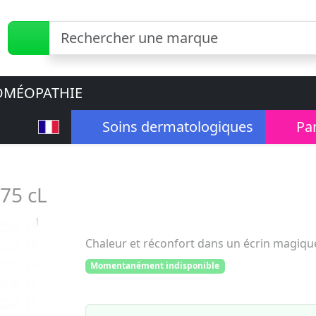
MÉOPATHIE
Soins dermatologiques
Pa
75 cL
Chaleur et réconfort dans un écrin magiqu
Momentanément indisponible