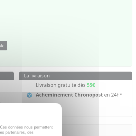
ble
La livraison
Livraison gratuite dès
55€
Acheminement Chronopost
en 24h*
ir
. Ces données nous permettent
des partenaires, des