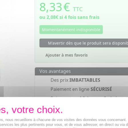
8,33
€
TTC
ou
2,08€
si 4 fois sans frais
Momentanément indisponible
M'avertir dès que le produit sera disponi
Ajouter à mes favoris
Vos avantages
Des prix
IMBATTABLES
Paiement en ligne
SÉCURISÉ
Paiement en
4 fois sans frais
à part
de 30€
ions, nous recueillons à chacune de vos visites des données vous concernant
services les plus pertinents pour vous, et de vous adresser, en direct ou via 