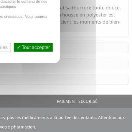
 d'adapter le contenu de nos
atistiques
 forme de licorne adorable et sa fourrure toute douce,
 et réchauffe en douceur. Sa housse en polyester est
es ci-dessous. Vous pourrez
ants et les adultes qui apprécient les moments de bien-
kies
Tout accepter
PAIEMENT SÉCURISÉ
ez pas les médicaments à la portée des enfants. Attention aux
 votre pharmacien.
.