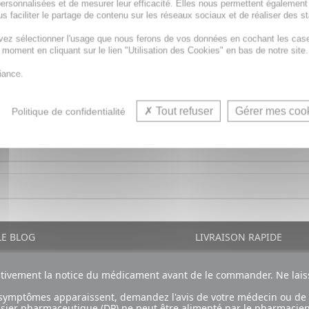
ersonnalisées et de mesurer leur efficacité. Elles nous permettent également
s faciliter le partage de contenu sur les réseaux sociaux et de réaliser des st
our les soirées fraîches et les moments de détente. Avec sa
, elle soulage les douleurs musculaires, les maux de ventre
vez sélectionner l'usage que nous ferons de vos données en cochant les cas
lotte Licorne BEMY 75 cL est un cadeau parfait pour les enf
t moment en cliquant sur le lien "Utilisation des Cookies" en bas de notre site.
n voyage.
iance.
Tout refuser
Gérer mes coo
Politique de confidentialité
E BLOG
LIVRAISON RAPIDE
ntivement la notice du médicament avant de le commander. Ne laiss
ux symptômes apparaissent, demandez l'avis de votre médecin ou de
ossier pharmaceutique (DP) ne peut être alimenté par le pharmacien