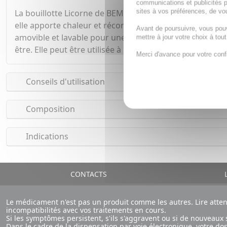
communications et publicités p
sites à vos préférences, de vou
La bouillotte Licorne de BEMY est le compagnon idéal p
elle apporte chaleur et réconfort. Remplie d'eau chaude
Avant de poursuivre, vous pou
amovible et lavable pour une hygiène parfaite. La bouil
mettre à jour votre choix à tou
être. Elle peut être utilisée à la maison, au bureau ou e
Merci d'avance pour votre conf
Conseils d'utilisation
Composition
Indications
CONTACTS
L
Le médicament n'est pas un produit comme les autres. Lire atte
incompatibilités avec vos traitements en cours.
Si les symptômes persistent, s'ils s'aggravent ou si de nouvea
Dans le cadre de la dispensation par voie électronique, votre d