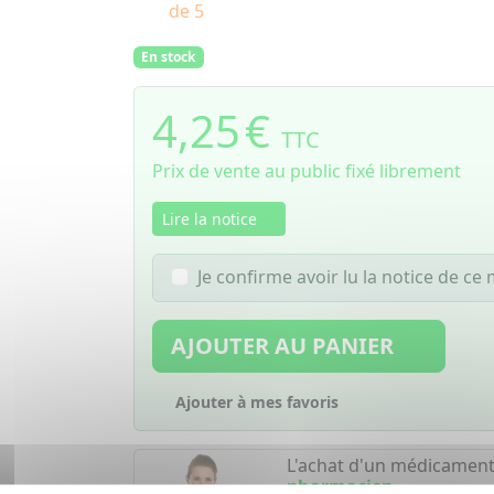
de 5
En stock
4,25
€
TTC
Prix de vente au public fixé librement
Lire la notice
Je confirme avoir lu la notice de c
AJOUTER AU PANIER
Ajouter à mes favoris
L'achat d'un médicament
pharmacien