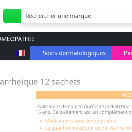
MÉOPATHIE
Soins dermatologiques
Pa
iarrheique 12 sachets
MÉD
Traitement de courte durée de la diarrhée ai
15 ans. Ce traitement est un complément d
Médicament non remboursable
La quantité maximum de délivrance d