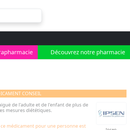
rapharmacie
Découvrez notre pharmacie
ICAMENT CONSEIL
guë de l'adulte et de l'enfant de plus de
es mesures diététiques.
e ce médicament pour une personne est
Ipsen