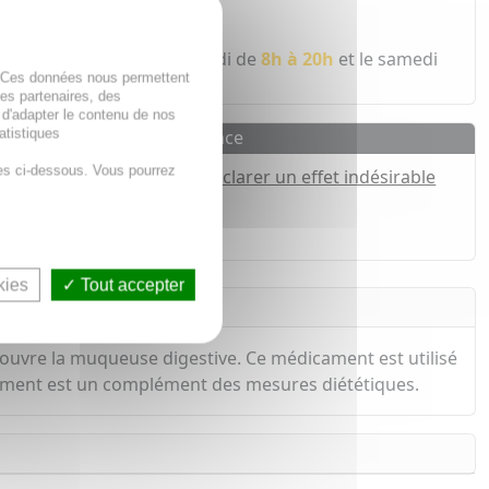
 pharmacien
 écoute du lundi au vendredi de
8h à 20h
et le samedi
. Ces données nous permettent
des partenaires, des
 d'adapter le contenu de nos
atistiques
Pharmacovigilance
es ci-dessous. Vous pourrez
Déclarer un effet indésirable
h*
kies
Tout accepter
 couvre la muqueuse digestive. Ce médicament est utilisé
aitement est un complément des mesures diététiques.