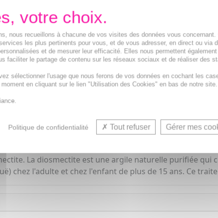
Demandez conseil à votre
Notre équipe est à votre
ions, nous recueillons à chacune de vos visites des données vous concernant
de
8h à 19h30
.
services les plus pertinents pour vous, et de vous adresser, en direct ou via 
ersonnalisées et de mesurer leur efficacité. Elles nous permettent également
s faciliter le partage de contenu sur les réseaux sociaux et de réaliser des st
Vos avantages
Médicaments d'origine
CERTIFIÉE
vez sélectionner l'usage que nous ferons de vos données en cochant les cas
t moment en cliquant sur le lien "Utilisation des Cookies" en bas de notre site.
1500
médicaments
iance.
Acheminement Chronopost
en 24
Tout refuser
Gérer mes coo
Politique de confidentialité
ctite. La diosmectite est une argile naturelle purifiée qui
uë) chez l'adulte et chez l'enfant de plus de 15 ans. Ce tr