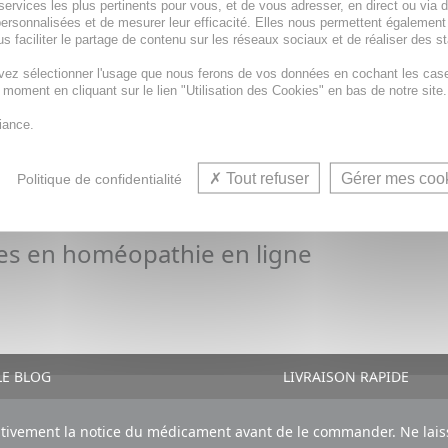
athie sera expédiée sous
3 à 4 jours ouvrés
services les plus pertinents pour vous, et de vous adresser, en direct ou via 
ersonnalisées et de mesurer leur efficacité. Elles nous permettent également
s faciliter le partage de contenu sur les réseaux sociaux et de réaliser des st
vez sélectionner l'usage que nous ferons de vos données en cochant les cas
t moment en cliquant sur le lien "Utilisation des Cookies" en bas de notre site.
iance.
Tout refuser
Gérer mes coo
Politique de confidentialité
ces
en
homéopathie en ligne
E BLOG
LIVRAISON RAPIDE
ntivement la notice du médicament avant de le commander. Ne laiss