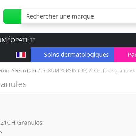
MÉOPATHIE
Soins dermatologiques
Pa
erum Yersin (de)
SERUM YERSIN (DE) 21CH Tube granules
ranules
21CH Granules
s