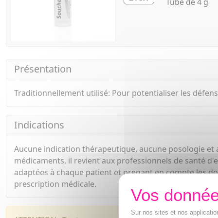
Tube de 4 g
Présentation
Traditionnellement utilisé: Pour potentialiser les défen
Indications
Aucune indication thérapeutique, aucune posologie et 
médicaments, il revient aux professionnels de santé d'e
adaptées à chaque patient et prenant en compte les d
prescription médicale.
Sur nos sites et nos applicat