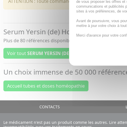
ATTENTION : Toute commande comprenant de l'homéop
de vous proposer les offres et 
communications et publicités p
sites à vos préférences, de vou
Avant de poursuivre, vous pou
mettre à jour votre choix à tou
Serum Yersin (de) Homéopathie
Merci d'avance pour votre conf
Plus de 80 références disponibles
pour Serum Yersin (de)
Voir tout
SERUM YERSIN (DE)
homéopathie
Un choix immense de
50 000 référen
Accueil tubes et doses homéopathie
CONTACTS
L
Le médicament n'est pas un produit comme les autres. Lire atte
incompatibilités avec vos traitements en cours.