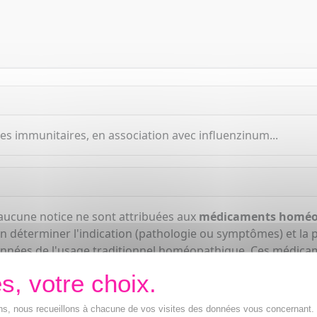
ses immunitaires, en association avec influenzinum...
aucune notice ne sont attribuées aux
médicaments homéo
n déterminer l'indication (pathologie ou symptômes) et la po
onnées de l'usage traditionnel homéopathique. Ces médicam
ions, nous recueillons à chacune de vos visites des données vous concernant