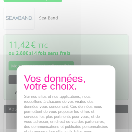
Sea-Band
11,42
€
TTC
ou
2,86€
si 4 fois sans frais
Momentanément indisponible
M'avertir dès que le produit sera disponible
Ajouter à mes favoris
Sur nos sites et nos applications, nous
recueillons à chacune de vos visites des
données vous concernant. Ces données nous
Vos avantages
permettent de vous proposer les offres et
services les plus pertinents pour vous, et de
Des prix
IMBATTABLES
vous adresser, en direct ou via des partenaires,
Paiement en ligne
SÉCURISÉ
des communications et publicités personnalisées
et de mesurer leur efficacité. Elles nous