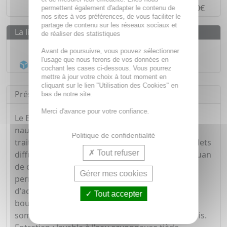
Paiement en
4 fois sans frais
à partir de 30€
permettent également d'adapter le contenu de
nos sites à vos préférences, de vous faciliter le
partage de contenu sur les réseaux sociaux et
La livraison
de réaliser des statistiques
Livraison gratuite dès
55€
Avant de poursuivre, vous pouvez sélectionner
l'usage que nous ferons de vos données en
Acheminement Chronopost
en 24h*
cochant les cases ci-dessous. Vous pourrez
mettre à jour votre choix à tout moment en
cliquant sur le lien "Utilisation des Cookies" en
Présentation
bas de notre site.
Merci d'avance pour votre confiance.
Le Bracelet anti-nausées Enfant soulage les
nausées dues au mal de transport ou à certains
Politique de confidentialité
traitements. Conçus pour les enfants, ces bracelets
Tout refuser
diffusent un massage continu sur le Point Nei Kuan
de chaque poignet. Permet, par massage
Gérer mes cookies
permanent, une stimulation indolore du point
d'acupuncture actif contre les nausées. Agit au
Tout accepter
bout de 4 à 5 minutes sans provoquer de
somnolence ou d'effets secondaires. Coloris : gris.