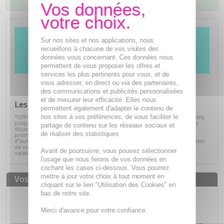
Sur nos sites et nos applications, nous
recueillons à chacune de vos visites des
données vous concernant. Ces données nous
permettent de vous proposer les offres et
services les plus pertinents pour vous, et de
vous adresser, en direct ou via des partenaires,
des communications et publicités personnalisées
et de mesurer leur efficacité. Elles nous
Les promos de l'été*
permettent également d'adapter le contenu de
nos sites à vos préférences, de vous faciliter le
*Offre valables sur articles signalés, dans la limite des stocks disponibles,
jusqu'au 31/08/2026. Profitez de l'été pour prendre soin de vous à prix
partage de contenu sur les réseaux sociaux et
doux. Retrouvez une sélection de produits de parapharmacie en
de réaliser des statistiques
promotion : soins solaires, hydratation, bien-être, hygiène et bien
d'autres essentiels du quotidien. C'est le moment idéal pour faire le plein
de vos produits préférés tout en réalisant de belles économies. Offre
Avant de poursuivre, vous pouvez sélectionner
valable dans la limite des stocks disponibles.
Voir la sélection
l'usage que nous ferons de vos données en
cochant les cases ci-dessous. Vous pourrez
mettre à jour votre choix à tout moment en
Vos avantages
cliquant sur le lien "Utilisation des Cookies" en
Des prix
IMBATTABLES
bas de notre site.
Paiement en ligne
SÉCURISÉ
Merci d'avance pour votre confiance.