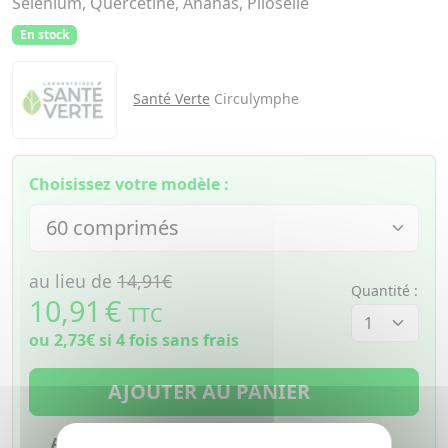
Sélénium, Quercétine, Ananas, Piloselle
En stock
Santé Verte
Circulymphe
Choisissez votre modèle :
au lieu de
14,91€
Quantité :
10,91
€
TTC
ou
2,73€
si 4 fois sans frais
AJOUTER AU PANIER
Ajouter à mes favoris