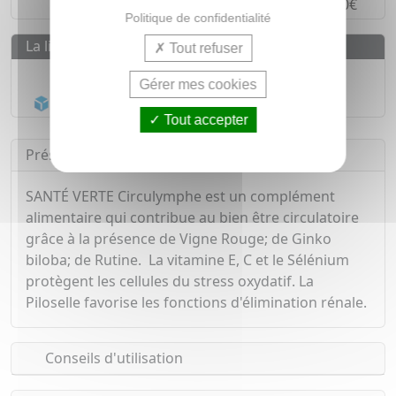
Paiement en
4 fois sans frais
à partir de 30€
Politique de confidentialité
La livraison
Tout refuser
Livraison gratuite dès
55€
Gérer mes cookies
Acheminement Chronopost
en 24h*
Tout accepter
Présentation
SANTÉ VERTE Circulymphe est un complément
alimentaire qui contribue au bien être circulatoire
grâce à la présence de Vigne Rouge; de Ginko
biloba; de Rutine. La vitamine E, C et le Sélénium
protègent les cellules du stress oxydatif. La
Piloselle favorise les fonctions d'élimination rénale.
Conseils d'utilisation