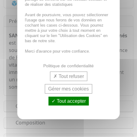
Acheminement Chronopost
en 24h*
de réaliser des statistiques
Avant de poursuivre, vous pouvez sélectionner
l'usage que nous ferons de vos données en
Présentation
cochant les cases ci-dessous. Vous pourrez
mettre à jour votre choix à tout moment en
SANTE VERTE Actirub Jour et Nuit x15 comprimés
cliquant sur le lien "Utilisation des Cookies" en
bas de notre site.
est un complément alimentaire qui contribue à
soutenir l'inconfort de la gorge grâce à la présence
Merci d'avance pour votre confiance.
de Propolis et de Thym. Le Sureau, le Zinc et la
vitamine C aident à renforcer le système
Politique de confidentialité
immunitaire. La Camomille et le Coquelicot jouent
Tout refuser
un rôle dans la relaxation et aident à induire un
sommeil de qualité avec le comprimé nuit.
Gérer mes cookies
Tout accepter
Conseils d'utilisation
Composition