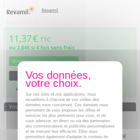
Revamil
11,37
€
TTC
ou
2,84€
si 4 fois sans frais
Momentanément indisponible
M'avertir dès que le produit sera disponible
Ajouter à mes favoris
Sur nos sites et nos applications, nous
recueillons à chacune de vos visites des
données vous concernant. Ces données nous
Vos avantages
permettent de vous proposer les offres et
Des prix
IMBATTABLES
services les plus pertinents pour vous, et de
vous adresser, en direct ou via des partenaires,
Paiement en ligne
SÉCURISÉ
des communications et publicités personnalisées
et de mesurer leur efficacité. Elles nous
Paiement en
4 fois sans frais
à partir de 30€
permettent également d'adapter le contenu de