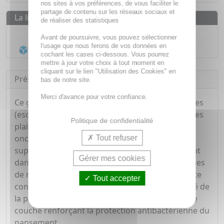
nos sites à vos préférences, de vous faciliter le
partage de contenu sur les réseaux sociaux et
La livraison
de réaliser des statistiques
Livraison gratuite dès
55€
Avant de poursuivre, vous pouvez sélectionner
l'usage que nous ferons de vos données en
Acheminement Chronopost
en 24h*
cochant les cases ci-dessous. Vous pourrez
mettre à jour votre choix à tout moment en
cliquant sur le lien "Utilisation des Cookies" en
Présentation
bas de notre site.
Merci d'avance pour votre confiance.
Ce gel aide à la cicatrisation des plaies chroniques
(escarres de décubitus, divers types d'ulcères), les
Politique de confidentialité
plaies infectées, les lésions chirurgicales
oncologiques radio-induites et les brûlures
Tout refuser
superficielles (1er et 2nd degrés). Le miel présent
Gérer mes cookies
dans ce gel présente une forte teneur en enzymes
de miel, dont la glucose oxydase. Grâce à sa forte
Tout accepter
concentration en sucre, une partie de la sérosité de
la plaie se mélange au gel formant ainsi une fine
couche renforçant la protection antibactérienne du
pansement.