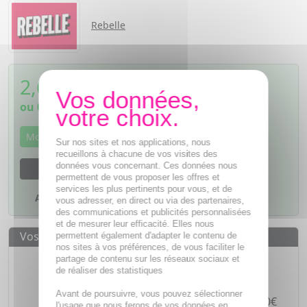
Rebelle
2,61
€
TTC
ou
0,65€
si 4 fois sans frais
Momentanément indisponible
Sur nos sites et nos applications, nous
recueillons à chacune de vos visites des
données vous concernant. Ces données nous
M'avertir dès que le produit sera disponible
permettent de vous proposer les offres et
services les plus pertinents pour vous, et de
Ajouter à mes favoris
vous adresser, en direct ou via des partenaires,
des communications et publicités personnalisées
et de mesurer leur efficacité. Elles nous
Vos avantages
permettent également d'adapter le contenu de
nos sites à vos préférences, de vous faciliter le
Des prix
IMBATTABLES
partage de contenu sur les réseaux sociaux et
de réaliser des statistiques
Paiement en ligne
SÉCURISÉ
Avant de poursuivre, vous pouvez sélectionner
Paiement en
4 fois sans frais
à partir de 30€
l'usage que nous ferons de vos données en