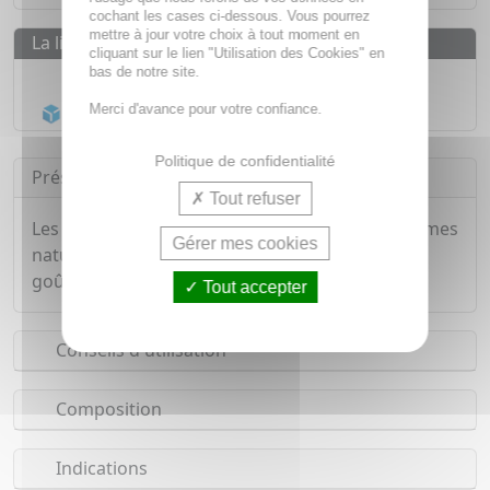
cochant les cases ci-dessous. Vous pourrez
mettre à jour votre choix à tout moment en
La livraison
cliquant sur le lien "Utilisation des Cookies" en
bas de notre site.
Livraison gratuite dès
55€
Acheminement Chronopost
en 24h*
Merci d'avance pour votre confiance.
Politique de confidentialité
Présentation
Tout refuser
Les bonbons Rebelle sont des bonbons aux arômes
Gérer mes cookies
naturels, sans sucres, sans gélatine animale, au
goût cola acidulé, végan et fabriqué en France.
Tout accepter
Conseils d'utilisation
Composition
Indications