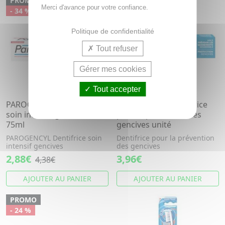
PROMO
Merci d'avance pour votre confiance.
- 34 %
Politique de confidentialité
Tout refuser
Gérer mes cookies
Tout accepter
PAROGENCYL Dentifrice
PAROGENCYL Dentifrice
soin intensif gencives tube
pour la protection des
75ml
gencives unité
PAROGENCYL Dentifrice soin
Dentifrice pour la prévention
intensif gencives
des gencives
2,88€
3,96€
4,38€
AJOUTER AU PANIER
AJOUTER AU PANIER
PROMO
- 24 %