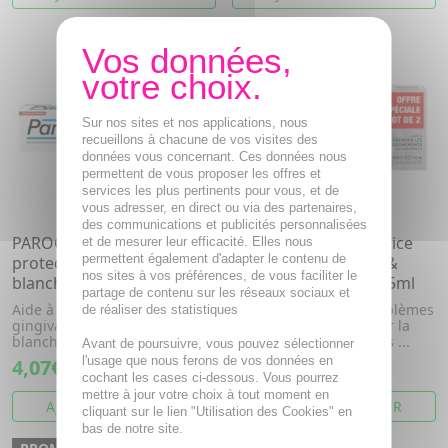
PROMO
- 23 %
Sur nos sites et nos applications, nous
recueillons à chacune de vos visites des
données vous concernant. Ces données nous
permettent de vous proposer les offres et
services les plus pertinents pour vous, et de
vous adresser, en direct ou via des partenaires,
des communications et publicités personnalisées
PAROGENCYL Dentifrice
PAROGENCYL Dentifrice
et de mesurer leur efficacité. Elles nous
permettent également d'adapter le contenu de
protection gencives &
protection gencives &
nos sites à vos préférences, de vous faciliter le
blancheur tube 75ml
blancheur lot de 2*75ml
partage de contenu sur les réseaux sociaux et
Aide à prévenir les problèmes
Aide à prévenir les problèmes
de réaliser des statistiques
gingivaux et à restaurer la
gingivaux et à restaurer la
blancheur naturelle des ...
blancheur naturelle des ...
Avant de poursuivre, vous pouvez sélectionner
l'usage que nous ferons de vos données en
4,07€
5,12€
6,62€
cochant les cases ci-dessous. Vous pourrez
mettre à jour votre choix à tout moment en
AJOUTER AU PANIER
AJOUTER AU PANIER
cliquant sur le lien "Utilisation des Cookies" en
bas de notre site.