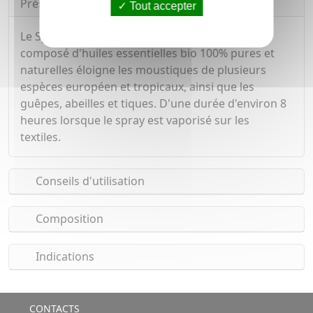
Présentation
Tout accepter
Le Spray anti-moustiques Vêtements & Tissus
composé d'huiles essentielles bio 100% pures et
naturelles éloigne les moustiques de plusieurs
espèces européen et tropicaux, ainsi que les
guêpes, abeilles et tiques. D'une durée d'environ 8
heures lorsque le spray est vaporisé sur les
textiles.
Conseils d'utilisation
Composition
Indications
CONTACTS