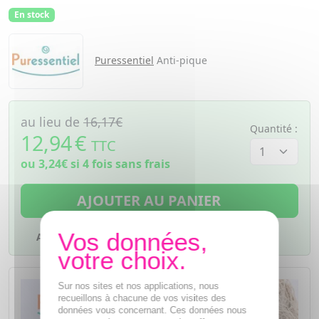
En stock
Puressentiel
Anti-pique
au lieu de
16,17€
Quantité :
12,94
€
TTC
ou
3,24€
si 4 fois sans frais
AJOUTER AU PANIER
Ajouter à mes favoris
Sur nos sites et nos applications, nous
recueillons à chacune de vos visites des
données vous concernant. Ces données nous