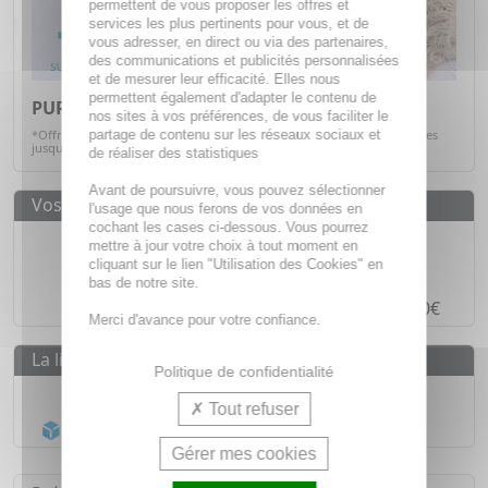
permettent de vous proposer les offres et
services les plus pertinents pour vous, et de
vous adresser, en direct ou via des partenaires,
des communications et publicités personnalisées
et de mesurer leur efficacité. Elles nous
permettent également d'adapter le contenu de
PURESSENTIEL -20%*
nos sites à vos préférences, de vous faciliter le
partage de contenu sur les réseaux sociaux et
*Offre valable sur articles signalés, dans la limite des stocks disponibles
jusqu'au 31/08/2026.
Voir la sélection
de réaliser des statistiques
Avant de poursuivre, vous pouvez sélectionner
Vos avantages
l'usage que nous ferons de vos données en
cochant les cases ci-dessous. Vous pourrez
Des prix
IMBATTABLES
mettre à jour votre choix à tout moment en
cliquant sur le lien "Utilisation des Cookies" en
Paiement en ligne
SÉCURISÉ
bas de notre site.
Paiement en
4 fois sans frais
à partir de 30€
Merci d'avance pour votre confiance.
La livraison
Politique de confidentialité
Livraison gratuite dès
55€
Tout refuser
Acheminement Chronopost
en 24h*
Gérer mes cookies