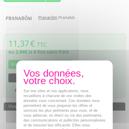
Pranarôm
Pranabb
11,37
€
TTC
ou
2,84€
si 4 fois sans frais
Momentanément indisponible
M'avertir dès que le produit sera disponible
Ajouter à mes favoris
Sur nos sites et nos applications, nous
recueillons à chacune de vos visites des
données vous concernant. Ces données nous
Vos avantages
permettent de vous proposer les offres et
services les plus pertinents pour vous, et de
Des prix
IMBATTABLES
vous adresser, en direct ou via des partenaires,
des communications et publicités personnalisées
Paiement en ligne
SÉCURISÉ
et de mesurer leur efficacité. Elles nous