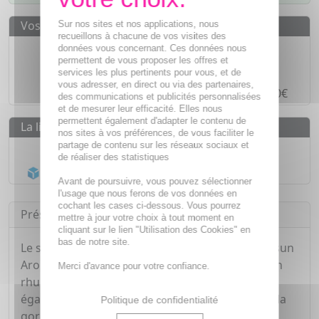
Vos avantages
Sur nos sites et nos applications, nous
recueillons à chacune de vos visites des
Des prix
IMBATTABLES
données vous concernant. Ces données nous
permettent de vous proposer les offres et
Paiement en ligne
SÉCURISÉ
services les plus pertinents pour vous, et de
vous adresser, en direct ou via des partenaires,
Paiement en
4 fois sans frais
à partir de 30€
des communications et publicités personnalisées
et de mesurer leur efficacité. Elles nous
permettent également d'adapter le contenu de
La livraison
nos sites à vos préférences, de vous faciliter le
partage de contenu sur les réseaux sociaux et
Livraison gratuite dès
55€
de réaliser des statistiques
Acheminement Chronopost
en 24h*
Avant de poursuivre, vous pouvez sélectionner
l'usage que nous ferons de vos données en
cochant les cases ci-dessous. Vous pourrez
Présentation
mettre à jour votre choix à tout moment en
cliquant sur le lien "Utilisation des Cookies" en
bas de notre site.
Le sirop Toux & Gorge Max de la marque Phytosun
Aroms a pour but d'apaiser la toux associée à un
Merci d'avance pour votre confiance.
rhume, qu'elle soit grasse, sèche ou mixte. Il va
également soulager les irritations au niveau de la
Politique de confidentialité
gorge et peut être employé dans les situations