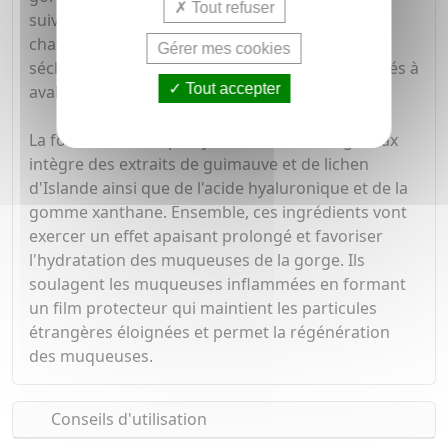
Tout refuser
suivantes : mal de gorge, envie de tousser,
chatouillement dans la gorge, enrouement,
Gérer mes cookies
sécheresse de la bouche et de la gorge, difficultés à
Tout accepter
avaler.
La formule du sirop Phytosun Toux & Gorge Max
intègre des extraits de guimauve et de lichen
d'Islande ainsi que de l'acide hyaluronique et de la
gomme xanthane. Ensemble, ces ingrédients vont
exercer un effet apaisant prolongé et favoriser
l'hydratation des muqueuses de la gorge. Ils
soulagent les muqueuses inflammées en formant
un film protecteur qui maintient les particules
étrangères éloignées et permet la régénération
des muqueuses.
Conseils d'utilisation