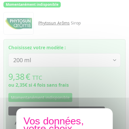
Momentanément indisponible
Phytosun Arôms
Sirop
Choisissez votre modèle :
9,38
€
TTC
ou
2,35€
si 4 fois sans frais
Momentanément indisponible
M'avertir dès que le produit sera disponible
Ajouter à mes favoris