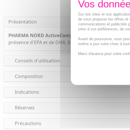
Sur nos sites et nos applicat
de vous proposer les offres et 
Présentation
communications et publicités p
sites à vos préférences, de vou
PHARMA NORD ActiveComplex Marine Naturel x90 c
Avant de poursuivre, vous pou
présence d'EPA et de DHA. Ils aident également au mai
mettre à jour votre choix à tou
Merci d'avance pour votre conf
Conseils d'utilisation
Composition
Indications
Réserves
Précautions