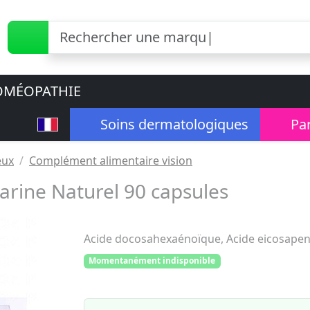
MÉOPATHIE
Soins dermatologiques
Pa
eux
Complément alimentaire vision
ine Naturel 90 capsules
Acide docosahexaénoïque, Acide eicosapent
Momentanément indisponible