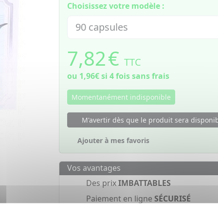
Choisissez votre modèle :
7,82
€
TTC
ou
1,96€
si 4 fois sans frais
Momentanément indisponible
M'avertir dès que le produit sera disponi
Ajouter à mes favoris
Vos avantages
Des prix
IMBATTABLES
Paiement en ligne
SÉCURISÉ
Paiement en
4 fois sans frais
à part