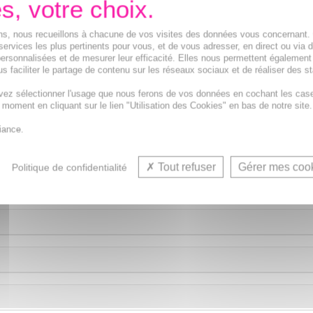
de 30€
ions, nous recueillons à chacune de vos visites des données vous concernant
services les plus pertinents pour vous, et de vous adresser, en direct ou via 
ersonnalisées et de mesurer leur efficacité. Elles nous permettent également
s faciliter le partage de contenu sur les réseaux sociaux et de réaliser des st
apsules
est un complément alimentaire qui contribue au ma
vez sélectionner l'usage que nous ferons de vos données en cochant les cas
ntien d'une bonne vision et au fonctionnement normal du c
t moment en cliquant sur le lien "Utilisation des Cookies" en bas de notre site.
iance.
Tout refuser
Gérer mes coo
Politique de confidentialité