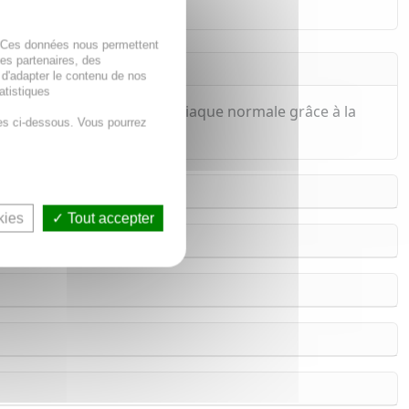
. Ces données nous permettent
des partenaires, des
 d'adapter le contenu de nos
atistiques
intien d'une fonction cardiaque normale grâce à la
es ci-dessous. Vous pourrez
erveau.
kies
Tout accepter