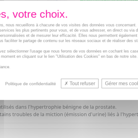
Notre équipe est à votre
de
8h à 19h30
.
ions, nous recueillons à chacune de vos visites des données vous concernant
Vos avantages
services les plus pertinents pour vous, et de vous adresser, en direct ou via 
ersonnalisées et de mesurer leur efficacité. Elles nous permettent également
Médicaments d'origine
CERTIFIÉE
s faciliter le partage de contenu sur les réseaux sociaux et de réaliser des st
1500
médicaments
vez sélectionner l'usage que nous ferons de vos données en cochant les cas
t moment en cliquant sur le lien "Utilisation des Cookies" en bas de notre site.
Acheminement Chronopost
en 24
iance.
Tout refuser
Gérer mes coo
Politique de confidentialité
lisés dans l'hypertrophie bénigne de la prostate.
ins troubles de la miction (émission d'urine) liés à l'hype