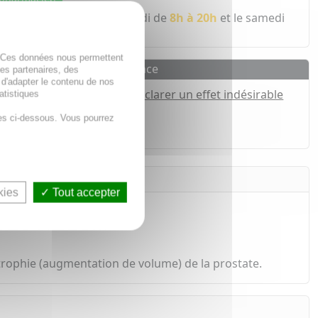
 écoute du lundi au vendredi de
8h à 20h
et le samedi
. Ces données nous permettent
Pharmacovigilance
des partenaires, des
 d'adapter le contenu de nos
Déclarer un effet indésirable
atistiques
es ci-dessous. Vous pourrez
h*
kies
Tout accepter
rtrophie (augmentation de volume) de la prostate.