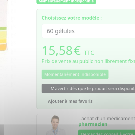
Momentanément indisponible
Choisissez votre modèle :
15,58
€
TTC
Prix de vente au public non librement fix
Momentanément indisponible
M'avertir dès que le produit sera disponi
Ajouter à mes favoris
L'achat d'un médicament
pharmacien
Demandez conseil à votre