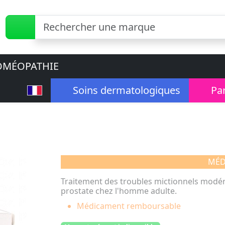
MÉOPATHIE
Soins dermatologiques
Pa
MÉD
Traitement des troubles mictionnels modéré
prostate chez l'homme adulte.
Médicament remboursable