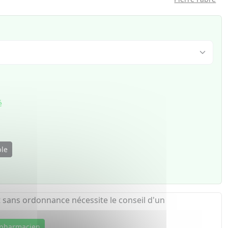
é
ble
 sans ordonnance nécessite le conseil d'un
 pharmacien