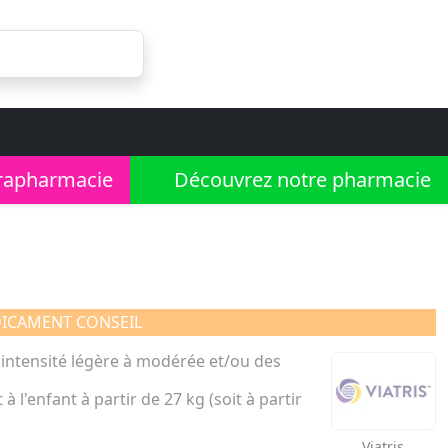
rapharmacie
Découvrez notre pharmacie
ICAMENT CONSEIL
intensité légère à modérée et/ou des
à l'enfant à partir de 27 kg (soit à partir
Viatris