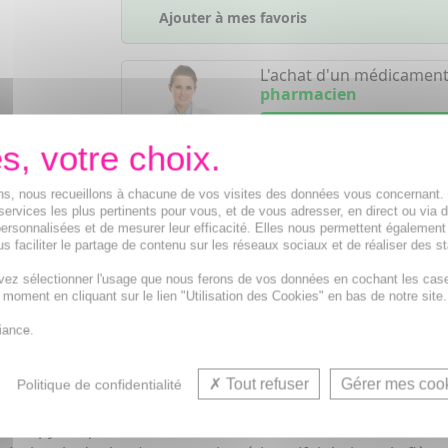
Ajouter à mes favoris
L'achat d'un médicament
pharmacien
Demandez conseil à votre
Notre équipe est à votre
de
8h à 19h30
.
ions, nous recueillons à chacune de vos visites des données vous concernant
services les plus pertinents pour vous, et de vous adresser, en direct ou via 
Vos avantages
ersonnalisées et de mesurer leur efficacité. Elles nous permettent également
s faciliter le partage de contenu sur les réseaux sociaux et de réaliser des st
Médicaments d'origine
CERTIFIÉE
vez sélectionner l'usage que nous ferons de vos données en cochant les cas
1500
médicaments
t moment en cliquant sur le lien "Utilisation des Cookies" en bas de notre site.
Acheminement Chronopost
en 24
iance.
Tout refuser
Gérer mes coo
Politique de confidentialité
antipyrétiques-anilides - code ATC : N02BE01.