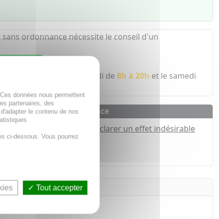
 sans ordonnance nécessite le conseil d'un
 pharmacien
 écoute du lundi au vendredi de
8h à 20h
et le samedi
. Ces données nous permettent
des partenaires, des
Pharmacovigilance
 d'adapter le contenu de nos
atistiques
Déclarer un effet indésirable
es ci-dessous. Vous pourrez
h*
kies
Tout accepter