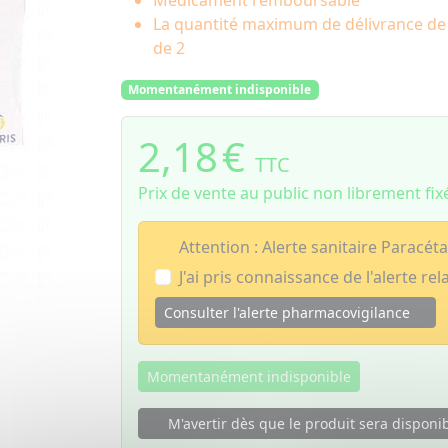
Médicament remboursable
La quantité maximum de délivrance d
de 2
Momentanément indisponible
2,18
€
TTC
Prix de vente au public non librement fix
Attention : Alerte sanitaire Paracét
J'ai pris connaissance de l'alerte rela
Consulter l'alerte pharmacovigilance
Momentanément indisponible
M'avertir dès que le produit sera disponi