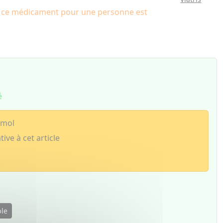
e ce médicament pour une personne est
é
amol
tive à cet article
ble