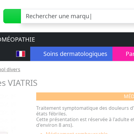
MÉOPATHIE
Soins dermatologiques
Pa
ol divers
s VIATRIS
MÉD
Traitement symptomatique des douleurs d'
états fébriles.
Cette présentation est réservée à l'adulte et 
d'environ 8 ans).