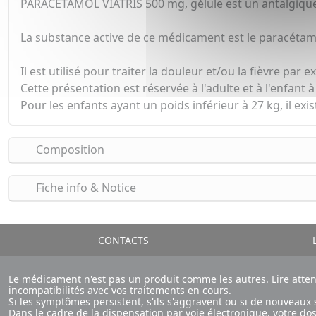
PARACETAMOL VIATRIS 500 mg, gélule est un antalgique (c
La substance active de ce médicament est le paracétam
Il est utilisé pour traiter la douleur et/ou la fièvre p
Cette présentation est réservée à l'adulte et à l'enfant à
Pour les enfants ayant un poids inférieur à 27 kg, il e
Composition
Fiche info & Notice
CONTACTS
L
Le médicament n'est pas un produit comme les autres. Lire atte
incompatibilités avec vos traitements en cours.
Si les symptômes persistent, s'ils s'aggravent ou si de nouvea
Dans le cadre de la dispensation par voie électronique, votre d