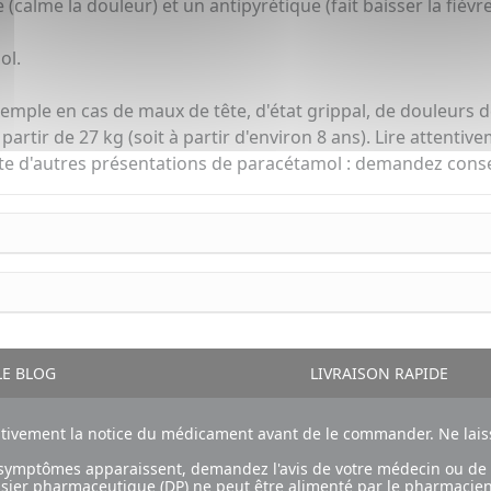
alme la douleur) et un antipyrétique (fait baisser la fièvre
ol.
ar exemple en cas de maux de tête, d'état grippal, de douleur
 partir de 27 kg (soit à partir d'environ 8 ans). Lire attenti
xiste d'autres présentations de paracétamol : demandez cons
E BLOG
LIVRAISON RAPIDE
ntivement la notice du médicament avant de le commander. Ne laiss
ux symptômes apparaissent, demandez l'avis de votre médecin ou de
ossier pharmaceutique (DP) ne peut être alimenté par le pharmacien