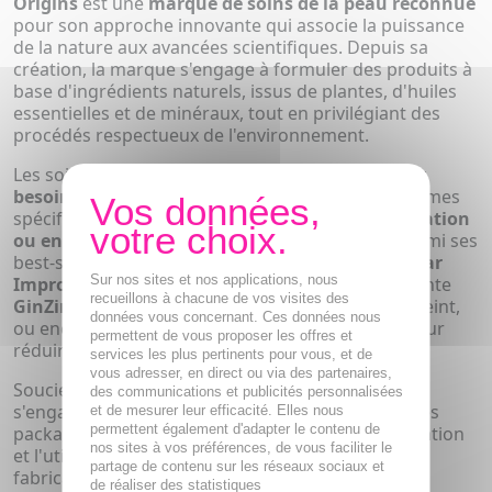
Origins
est une
marque de soins de la peau reconnue
pour son approche innovante qui associe la puissance
de la nature aux avancées scientifiques. Depuis sa
création, la marque s'engage à formuler des produits à
base d'ingrédients naturels, issus de plantes, d'huiles
essentielles et de minéraux, tout en privilégiant des
procédés respectueux de l'environnement.
Les soins Origins sont conçus pour répondre
aux
besoins de tous les types de peau
, avec des gammes
spécifiques pour
l'hydratation, l'éclat, la purification
ou encore la prévention des signes de l'âge.
Parmi ses
best-sellers, on retrouve le
masque purifiant Clear
Sur nos sites et nos applications, nous
Improvement
au charbon actif, la crème hydratante
recueillons à chacune de vos visites des
GinZing
qui redonne de l'énergie et de l'éclat au teint,
données vous concernant. Ces données nous
ou encore la gamme
Plantscription
, formulée pour
permettent de vous proposer les offres et
réduire visiblement rides et ridules.
services les plus pertinents pour vous, et de
vous adresser, en direct ou via des partenaires,
Soucieuse de son impact écologique, la marque
des communications et publicités personnalisées
s'engage dans une démarche durable à travers des
et de mesurer leur efficacité. Elles nous
permettent également d'adapter le contenu de
packagings recyclables, une politique de reforestation
nos sites à vos préférences, de vous faciliter le
et l'utilisation d'énergies renouvelables dans la
partage de contenu sur les réseaux sociaux et
fabrication de ses produits.
de réaliser des statistiques