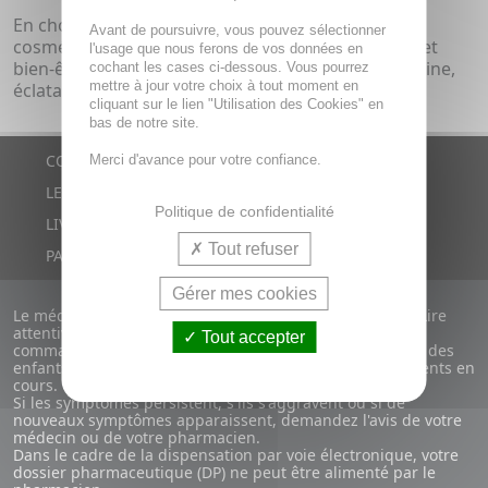
En choisissant Origins, vous optez pour une
Avant de poursuivre, vous pouvez sélectionner
cosmétique alliant efficacité, respect de la nature et
l'usage que nous ferons de vos données en
bien-être de la peau, afin de révéler une beauté saine,
cochant les cases ci-dessous. Vous pourrez
mettre à jour votre choix à tout moment en
éclatante et durable.
cliquant sur le lien "Utilisation des Cookies" en
bas de notre site.
CONTACTS
Merci d'avance pour votre confiance.
LE BLOG
Politique de confidentialité
LIVRAISON RAPIDE
Tout refuser
PAIEMENT SÉCURISÉ
Gérer mes cookies
Le médicament n'est pas un produit comme les autres. Lire
attentivement la notice du médicament avant de le
Tout accepter
commander. Ne laissez pas les médicaments à la portée des
enfants. Attention aux incompatibilités avec vos traitements en
cours.
Si les symptômes persistent, s'ils s'aggravent ou si de
nouveaux symptômes apparaissent, demandez l'avis de votre
médecin ou de votre pharmacien.
Dans le cadre de la dispensation par voie électronique, votre
dossier pharmaceutique (DP) ne peut être alimenté par le