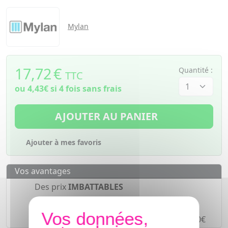
Mylan
17,72
€
Quantité :
TTC
ou
4,43€
si 4 fois sans frais
AJOUTER AU PANIER
Ajouter à mes favoris
Vos avantages
Des prix
IMBATTABLES
Paiement en ligne
SÉCURISÉ
Paiement en
4 fois sans frais
à partir de 30€