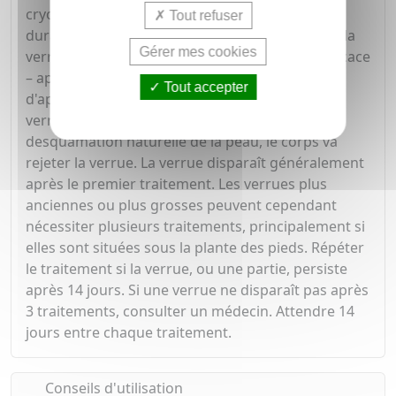
cryothérapie de haute performance, maintenue
Tout refuser
durant l'application pour éliminer efficacement la
Gérer mes cookies
verrue. Objectif ZeroVerrue FREEZE est très efficace
– après seulement quelques secondes
Tout accepter
d'application, la couche la plus profonde de la
verrue est atteinte et détruite. Grâce à la
desquamation naturelle de la peau, le corps va
rejeter la verrue. La verrue disparaît généralement
après le premier traitement. Les verrues plus
anciennes ou plus grosses peuvent cependant
nécessiter plusieurs traitements, principalement si
elles sont situées sous la plante des pieds. Répéter
le traitement si la verrue, ou une partie, persiste
après 14 jours. Si une verrue ne disparaît pas après
3 traitements, consulter un médecin. Attendre 14
jours entre chaque traitement.
Conseils d'utilisation