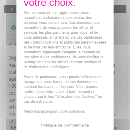
La livraison
Sur nos sites et nos applications, nous
Livraison gratuite dès
55€
recueillons à chacune de vos visites des
données vous concernant. Ces données nous
Acheminement Chronopost
en 24h*
permettent de vous proposer les offres et
services les plus pertinents pour vous, et de
vous adresser, en direct ou via des partenaires,
des communications et publicités personnalisées
Présentation
et de mesurer leur efficacité. Elles nous
permettent également d'adapter le contenu de
nos sites à vos préférences, de vous faciliter le
Objectif ZeroVerrue FREEZE est un dispositif de
partage de contenu sur les réseaux sociaux et
haute performance rapide et simple d'emploi. Le
de réaliser des statistiques
traitement est adapté aux adultes et aux enfants
Avant de poursuivre, vous pouvez sélectionner
âgés de plus de 4 ans. Avec un gaz très froid
l'usage que nous ferons de vos données en
(-80°C), Objectif ZeroVerrue FREEZE atteint la
cochant les cases ci-dessous. Vous pourrez
mettre à jour votre choix à tout moment en
couche la plus profonde de la verrue. Seules les
cliquant sur le lien "Utilisation des Cookies" en
températures extrêmement froides peuvent
bas de notre site.
atteindre les couches les plus profondes de la
Merci d'avance pour votre confiance.
peau, dans le but d'éliminer les cellules infectées.
La composition unique d'Objectif ZerroVerrue
Politique de confidentialité
FREEZE, dans les traitements à domicile, offre une