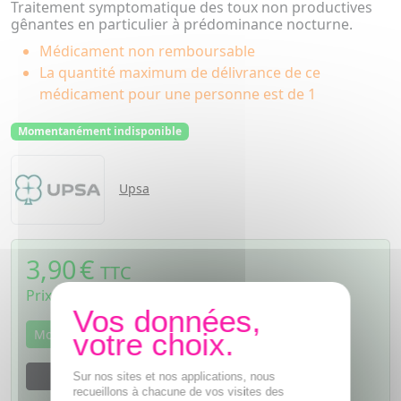
Traitement symptomatique des toux non productives
gênantes en particulier à prédominance nocturne.
Médicament non remboursable
La quantité maximum de délivrance de ce
médicament pour une personne est de 1
Momentanément indisponible
Upsa
3,90
€
TTC
Prix de vente au public fixé librement
Momentanément indisponible
M'avertir dès que le produit sera disponible
Sur nos sites et nos applications, nous
recueillons à chacune de vos visites des