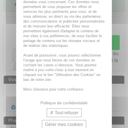
données vous concernant. Ces données nous
Ajouter à mes favoris
permettent de vous proposer les offres et
services les plus pertinents pour vous, et de
vous adresser, en direct ou via des partenaires,
L'achat d'un médicament sans
des communications et publicités personnalisées
ordonnance nécessite le conseil
et de mesurer leur efficacité. Elles nous
d'un
pharmacien
permettent également d'adapter le contenu de
nos sites à vos préférences, de vous faciliter le
Demandez conseil à votre
partage de contenu sur les réseaux sociaux et
pharmacien
de réaliser des statistiques
Notre équipe est à votre écoute du
Avant de poursuivre, vous pouvez sélectionner
lundi au vendredi de
8h à 20h
et le
l'usage que nous ferons de vos données en
cochant les cases ci-dessous. Vous pourrez
samedi de
8h à 19h30
.
mettre à jour votre choix à tout moment en
cliquant sur le lien "Utilisation des Cookies" en
Vos avantages
bas de notre site.
Médicaments d'origine
CERTIFIÉE
Merci d'avance pour votre confiance.
1500
médicaments
Politique de confidentialité
Acheminement Chronopost
en 24h*
Tout refuser
Pharmacovigilance
Gérer mes cookies