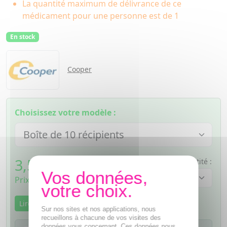
La quantité maximum de délivrance de ce
médicament pour une personne est de 1
En stock
Cooper
Choisissez votre modèle :
3,55
€
Quantité :
TTC
Prix de vente au public fixé librement
Lire la notice
Sur nos sites et nos applications, nous
recueillons à chacune de vos visites des
données vous concernant. Ces données nous