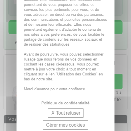
Je confirme avoir lu la notice de ce
permettent de vous proposer les offres et
médicament
services les plus pertinents pour vous, et de
vous adresser, en direct ou via des partenaires,
des communications et publicités personnalisées
et de mesurer leur efficacité. Elles nous
AJOUTER AU PANIER
permettent également d'adapter le contenu de
nos sites à vos préférences, de vous faciliter le
partage de contenu sur les réseaux sociaux et
Ajouter à mes favoris
de réaliser des statistiques
Avant de poursuivre, vous pouvez sélectionner
L'achat d'un médicament sans
l'usage que nous ferons de vos données en
ordonnance nécessite le conseil
cochant les cases ci-dessous. Vous pourrez
d'un
pharmacien
mettre à jour votre choix à tout moment en
cliquant sur le lien "Utilisation des Cookies" en
Demandez conseil à votre
bas de notre site.
pharmacien
Merci d'avance pour votre confiance.
Notre équipe est à votre écoute du
lundi au vendredi de
8h à 20h
et le
Politique de confidentialité
samedi de
8h à 19h30
.
Tout refuser
Vos avantages
Gérer mes cookies
Médicaments d'origine
CERTIFIÉE