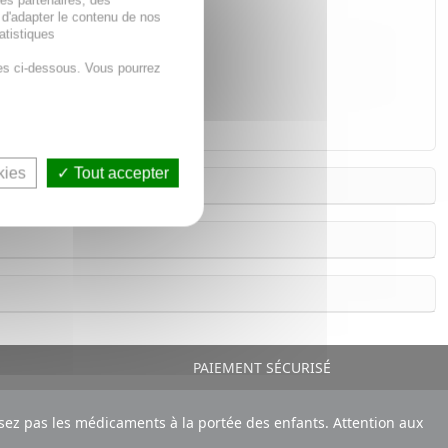
des partenaires, des
 d'adapter le contenu de nos
e.
atistiques
es ci-dessous. Vous pourrez
kies
Tout accepter
PAIEMENT SÉCURISÉ
ez pas les médicaments à la portée des enfants. Attention aux