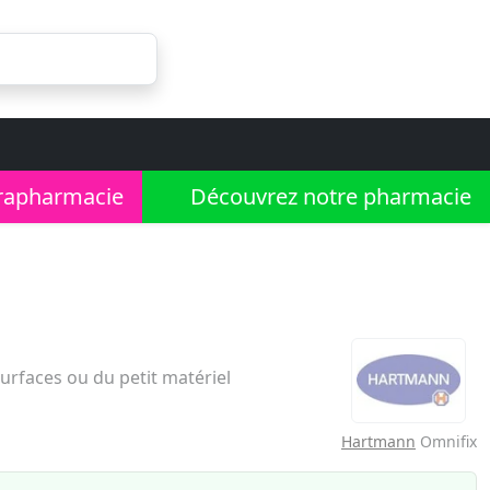
rapharmacie
Découvrez notre pharmacie
urfaces ou du petit matériel
Hartmann
Omnifix