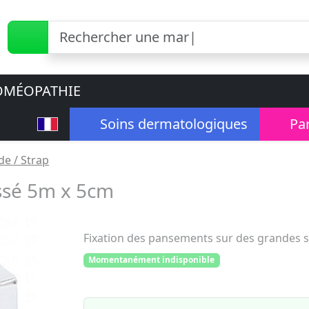
MÉOPATHIE
Soins dermatologiques
Pa
e / Strap
ssé 5m x 5cm
Fixation des pansements sur des grandes s
Momentanément indisponible