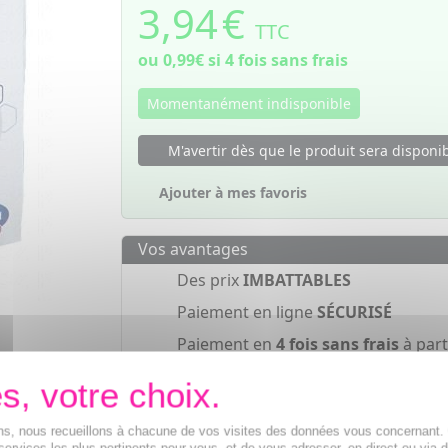
3,94
€
TTC
ou
0,99€
si 4 fois sans frais
Momentanément indisponible
M'avertir dès que le produit sera disponi
Ajouter à mes favoris
Vos avantages
Des prix
IMBATTABLES
Paiement en ligne
SÉCURISÉ
Paiement en
4 fois sans frais
à part
de 30€
ions, nous recueillons à chacune de vos visites des données vous concernant