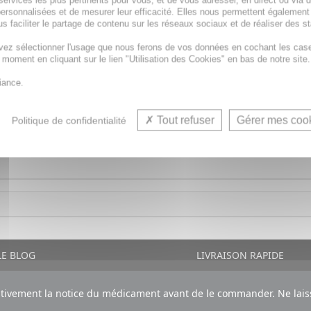
services les plus pertinents pour vous, et de vous adresser, en direct ou via 
ersonnalisées et de mesurer leur efficacité. Elles nous permettent également
rticulièrement doux et souple, avec un adhésif synthétiqu
s faciliter le partage de contenu sur les réseaux sociaux et de réaliser des st
vez sélectionner l'usage que nous ferons de vos données en cochant les cas
t moment en cliquant sur le lien "Utilisation des Cookies" en bas de notre site.
ux radiations.
iance.
Tout refuser
Gérer mes coo
Politique de confidentialité
E BLOG
LIVRAISON RAPIDE
ntivement la notice du médicament avant de le commander. Ne laiss