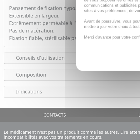
de vous proposer les offres et 
communications et publicités p
Pansement de fixation hypoallergénique en non-tissé pa
sites à vos préférences, de vou
Extensible en largeur.
Avant de poursuivre, vous pou
Extrêmement perméable à l'air et à la vapeur d'eau.
mettre à jour votre choix à tou
Pas de macération.
Fixation fiable, stérilisable par irradiation, indifférent a
Merci d'avance pour votre conf
Conseils d'utilisation
Composition
Indications
CONTACTS
L
Le médicament n'est pas un produit comme les autres. Lire atte
incompatibilités avec vos traitements en cours.