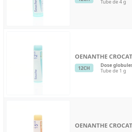
Tube de 4 g
OENANTHE CROCA
Dose globule
12CH
Tube de 1 g
OENANTHE CROCA