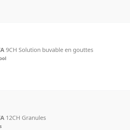
TA
9CH Solution buvable en gouttes
ool
l
TA
12CH Granules
s