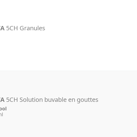
TA
5CH Granules
TA
5CH Solution buvable en gouttes
ool
ml