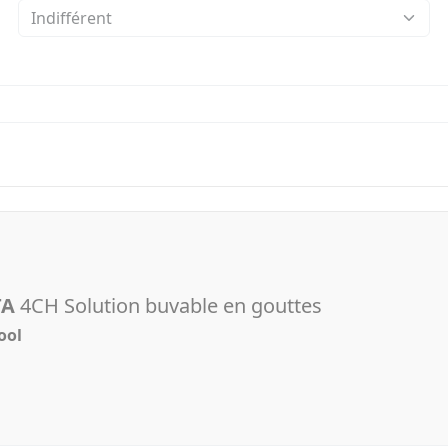
TA
4CH Solution buvable en gouttes
ool
l