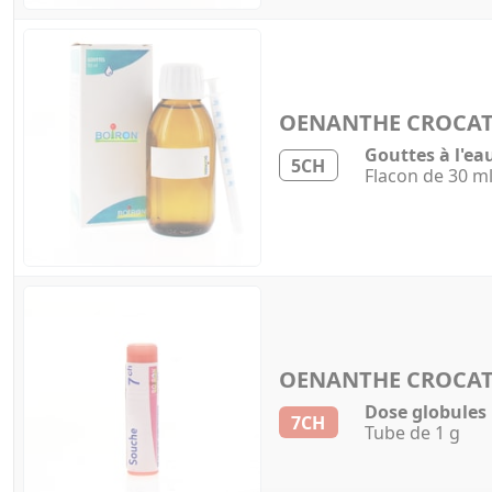
OENANTHE CROCA
Gouttes à l'ea
5CH
Flacon de 30 m
OENANTHE CROCA
Dose globules
7CH
Tube de 1 g