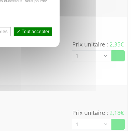
es ci-dessous. Vous pourrez
kies
Tout accepter
Prix unitaire :
2,35€
Quantité
Prix unitaire :
2,18€
Quantité