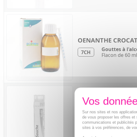
OENANTHE CROCA
Gouttes à l'alc
7CH
Flacon de 60 m
OENANTHE CROCA
Sur nos sites et nos applicat
de vous proposer les offres et 
Tube granules
communications et publicités p
8CH
Tube de 4 g
sites à vos préférences, de vou