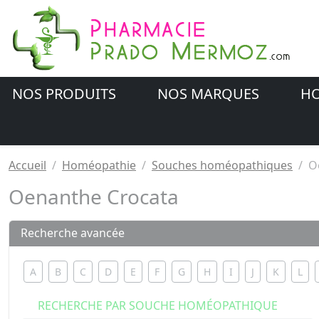
NOS PRODUITS
NOS MARQUES
HO
Accueil
Homéopathie
Souches homéopathiques
O
Oenanthe Crocata
Recherche avancée
A
B
C
D
E
F
G
H
I
J
K
L
RECHERCHE PAR SOUCHE HOMÉOPATHIQUE