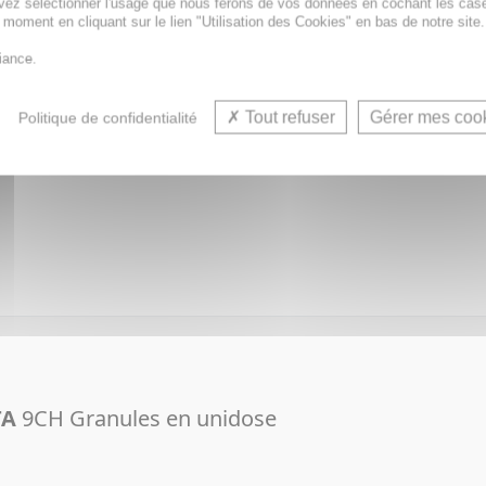
vez sélectionner l'usage que nous ferons de vos données en cochant les cas
t moment en cliquant sur le lien "Utilisation des Cookies" en bas de notre site.
iance.
Tout refuser
Gérer mes coo
Politique de confidentialité
TA
9CH Granules
TA
9CH Granules en unidose