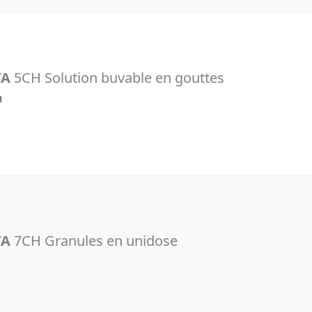
TA
5CH Solution buvable en gouttes
u
l
TA
7CH Granules en unidose