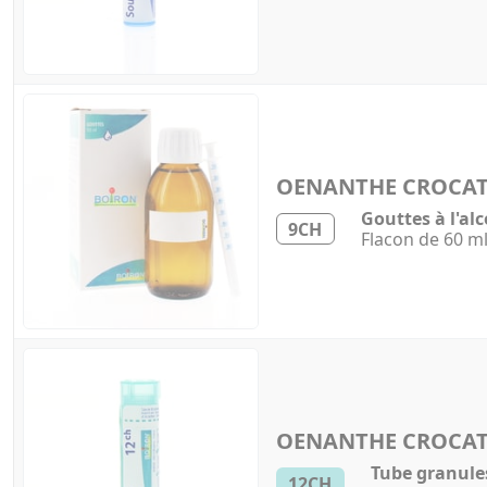
OENANTHE CROCA
Gouttes à l'alc
9CH
Flacon de 60 m
OENANTHE CROCA
Tube granule
12CH