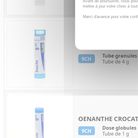
Avant de poursuivre, vous pou
mettre à jour votre choix à tou
Merci d'avance pour votre conf
OENANTHE CROCA
Tube granules
9CH
Tube de 4 g
OENANTHE CROCA
Dose globules
9CH
Tube de 1 g