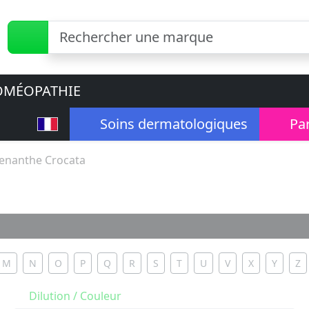
MÉOPATHIE
Soins dermatologiques
Pa
enanthe Crocata
M
N
O
P
Q
R
S
T
U
V
X
Y
Z
Dilution / Couleur