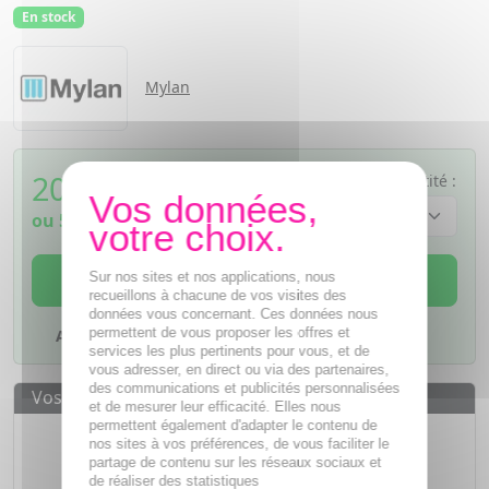
En stock
Mylan
20,81
€
Quantité :
TTC
ou
5,20€
si 4 fois sans frais
AJOUTER AU PANIER
Sur nos sites et nos applications, nous
recueillons à chacune de vos visites des
données vous concernant. Ces données nous
permettent de vous proposer les offres et
Ajouter à mes favoris
services les plus pertinents pour vous, et de
vous adresser, en direct ou via des partenaires,
des communications et publicités personnalisées
Vos avantages
et de mesurer leur efficacité. Elles nous
permettent également d'adapter le contenu de
Des prix
IMBATTABLES
nos sites à vos préférences, de vous faciliter le
partage de contenu sur les réseaux sociaux et
Paiement en ligne
SÉCURISÉ
de réaliser des statistiques