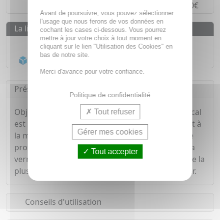
Paiement en
4 fois sans frais
à partir de 30€
Avant de poursuivre, vous pouvez sélectionner
l'usage que nous ferons de vos données en
La livraison
cochant les cases ci-dessous. Vous pourrez
mettre à jour votre choix à tout moment en
Livraison gratuite dès
55€
cliquant sur le lien "Utilisation des Cookies" en
bas de notre site.
Acheminement Chronopost
en 24h*
Merci d'avance pour votre confiance.
Présentation
Politique de confidentialité
Objectif Zeroverrue Freeze Excel de Mylan Medical
Tout refuser
est un dispositif qui permet de traiter facilement à
Gérer mes cookies
la maison, les verrues persistantes. Composé de
protoxyde d'azote, un gaz très froid, il va geler la
Tout accepter
verrue à -80°C et permettre d'atteindre la couche la
plus profonde pour mieux la soigner et l'éliminer.
Conseils d'utilisation