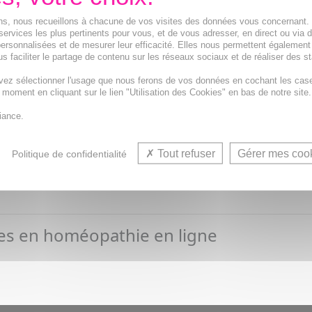
athie sera expédiée sous
3 à 4 jours ouvrés
ions, nous recueillons à chacune de vos visites des données vous concernant
services les plus pertinents pour vous, et de vous adresser, en direct ou via 
ersonnalisées et de mesurer leur efficacité. Elles nous permettent également
s faciliter le partage de contenu sur les réseaux sociaux et de réaliser des st
vez sélectionner l'usage que nous ferons de vos données en cochant les cas
t moment en cliquant sur le lien "Utilisation des Cookies" en bas de notre site.
iance.
ment et ne remplacent pas une consultation médicale.
Tout refuser
Gérer mes coo
Politique de confidentialité
ment.
ces
en
homéopathie en ligne