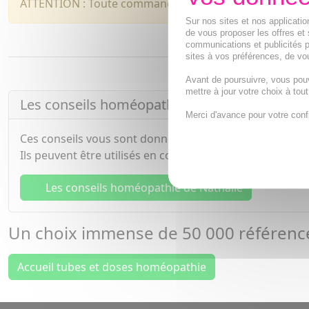
ATTENTION : Toute commande comprenant de l'homéop
Sur nos sites et nos applicat
de vous proposer les offres et 
communications et publicités p
sites à vos préférences, de vou
Avant de poursuivre, vous pou
mettre à jour votre choix à tou
Les conseils homéopathie de Nathalie
Merci d'avance pour votre conf
Ces conseils vous sont donnés à titre indicatif unique
Ils peuvent être utilisés en complément de votre traite
Les conseils homéopathie de Nathalie
Un choix immense de
50 000 référen
Accueil tubes et doses homéopathie