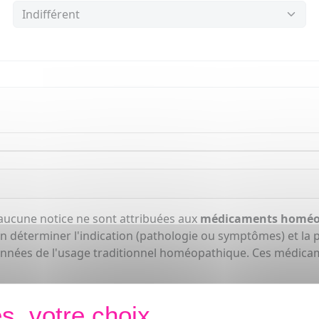
aucune notice ne sont attribuées aux
médicaments homéo
n déterminer l'indication (pathologie ou symptômes) et la po
onnées de l'usage traditionnel homéopathique. Ces médicam