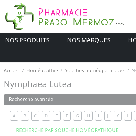
NOS PRODUITS
NOS MARQUES
HO
Accueil
Homéopathie
Souches homéopathiques
N
Nymphaea Lutea
Recherche avancée
A
B
C
D
E
F
G
H
I
J
K
L
RECHERCHE PAR SOUCHE HOMÉOPATHIQUE