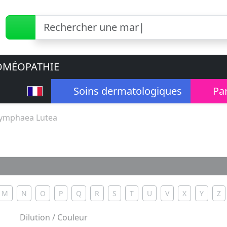
MÉOPATHIE
Soins dermatologiques
Pa
ymphaea Lutea
M
N
O
P
Q
R
S
T
U
V
X
Y
Z
Dilution / Couleur