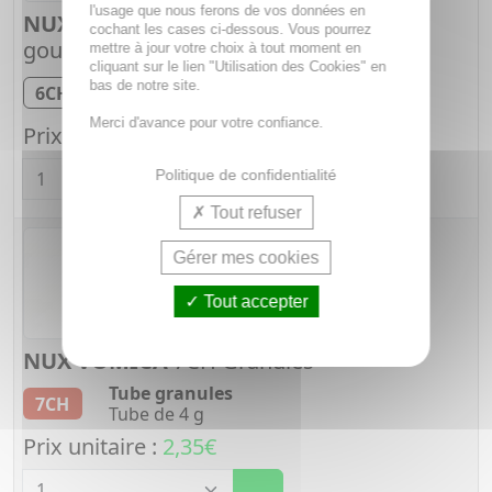
l'usage que nous ferons de vos données en
NUX VOMICA
6CH Solution buvable en
cochant les cases ci-dessous. Vous pourrez
gouttes
mettre à jour votre choix à tout moment en
cliquant sur le lien "Utilisation des Cookies" en
Gouttes à l'alcool
bas de notre site.
6CH
Flacon de 60 ml
Merci d'avance pour votre confiance.
Prix unitaire :
5,03€
Quantité
Politique de confidentialité
Tout refuser
Gérer mes cookies
Tout accepter
NUX VOMICA
7CH Granules
Tube granules
7CH
Tube de 4 g
Prix unitaire :
2,35€
Quantité