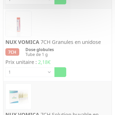
NUX VOMICA
7CH Granules en unidose
Dose globules
7CH
Tube de 1 g
Prix unitaire :
2,18€
Quantité
NUX VOMICA
7CH Solution buvable en