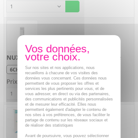
Quantité
NUX VOMICA
6CH Granules en unidose
Dose globules
Sur nos sites et nos applications, nous
6CH
Tube de 1 g
recueillons à chacune de vos visites des
données vous concernant. Ces données nous
Prix unitaire :
2,18€
permettent de vous proposer les offres et
Quantité
services les plus pertinents pour vous, et de
vous adresser, en direct ou via des partenaires,
des communications et publicités personnalisées
et de mesurer leur efficacité. Elles nous
permettent également d'adapter le contenu de
nos sites à vos préférences, de vous faciliter le
partage de contenu sur les réseaux sociaux et
de réaliser des statistiques
Avant de poursuivre, vous pouvez sélectionner