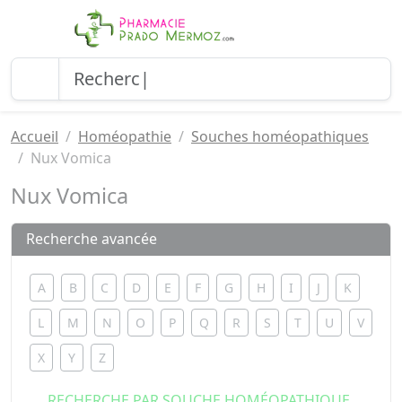
Accueil
Homéopathie
Souches homéopathiques
Nux Vomica
Nux Vomica
Recherche avancée
A
B
C
D
E
F
G
H
I
J
K
L
M
N
O
P
Q
R
S
T
U
V
X
Y
Z
RECHERCHE PAR SOUCHE HOMÉOPATHIQUE