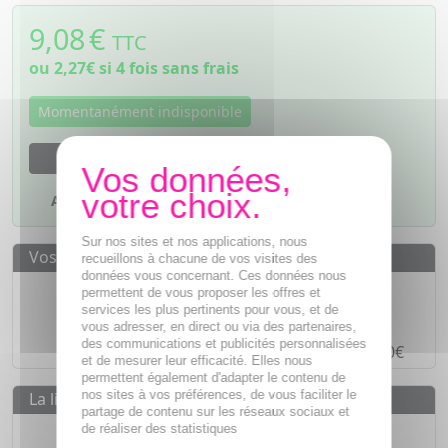
9,08
€
TTC
ou
2,27€
si 4 fois sans frais
Momentanément indisponible
M'avertir dès que le produit sera disponible
Ajouter à mes favoris
Sur nos sites et nos applications, nous
Vos avantages
recueillons à chacune de vos visites des
données vous concernant. Ces données nous
Des prix
IMBATTABLES
permettent de vous proposer les offres et
services les plus pertinents pour vous, et de
Paiement en ligne
SÉCURISÉ
vous adresser, en direct ou via des partenaires,
des communications et publicités personnalisées
Paiement en
4 fois sans frais
à partir de 30€
et de mesurer leur efficacité. Elles nous
permettent également d'adapter le contenu de
nos sites à vos préférences, de vous faciliter le
La livraison
partage de contenu sur les réseaux sociaux et
Livraison gratuite dès
55€
de réaliser des statistiques