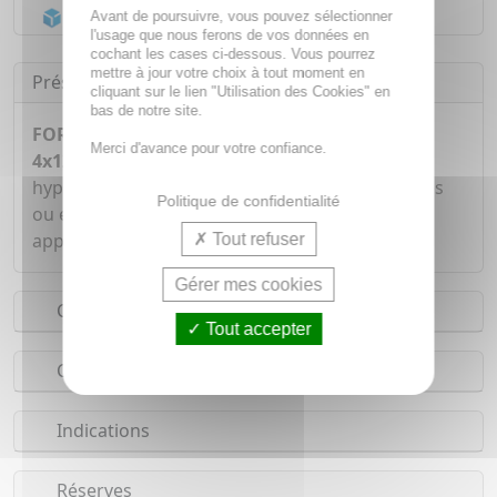
Acheminement Chronopost
en 24h*
Avant de poursuivre, vous pouvez sélectionner
l'usage que nous ferons de vos données en
cochant les cases ci-dessous. Vous pourrez
mettre à jour votre choix à tout moment en
Présentation
cliquant sur le lien "Utilisation des Cookies" en
bas de notre site.
FORTIMEL Protein Arôme Pêche Mangue
Merci d'avance pour votre confiance.
4x125ml
est un complément alimentaire
hyperprotéiné destinée aux personnes dénutries
Politique de confidentialité
ou en voie de dénutrition. Chaque bouteille
apporte 29 grammes de protéines.
Tout refuser
Gérer mes cookies
Conseils d'utilisation
Tout accepter
Composition
Indications
Réserves