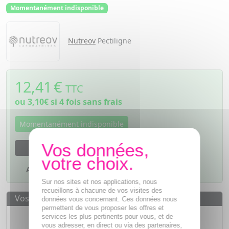
Momentanément indisponible
Nutreov
Pectiligne
12,41
€
TTC
ou
3,10€
si 4 fois sans frais
Momentanément indisponible
M'avertir dès que le produit sera disponible
Ajouter à mes favoris
Sur nos sites et nos applications, nous
recueillons à chacune de vos visites des
Vos avantages
données vous concernant. Ces données nous
permettent de vous proposer les offres et
Des prix
IMBATTABLES
services les plus pertinents pour vous, et de
vous adresser, en direct ou via des partenaires,