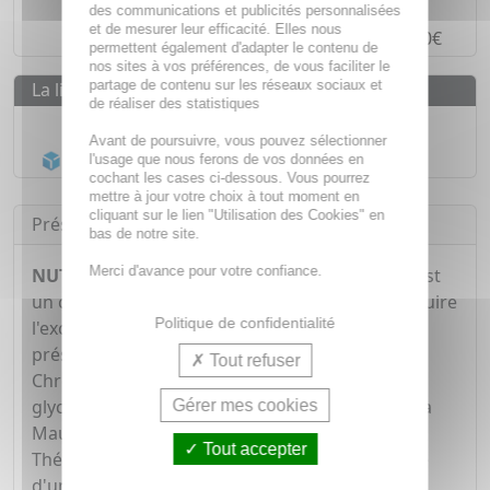
Paiement en ligne
SÉCURISÉ
des communications et publicités personnalisées
et de mesurer leur efficacité. Elles nous
Paiement en
4 fois sans frais
à partir de 30€
permettent également d'adapter le contenu de
nos sites à vos préférences, de vous faciliter le
partage de contenu sur les réseaux sociaux et
La livraison
de réaliser des statistiques
Livraison gratuite dès
55€
Avant de poursuivre, vous pouvez sélectionner
Acheminement Chronopost
en 24h*
l'usage que nous ferons de vos données en
cochant les cases ci-dessous. Vous pourrez
mettre à jour votre choix à tout moment en
cliquant sur le lien "Utilisation des Cookies" en
Présentation
bas de notre site.
Merci d'avance pour votre confiance.
NUTREOV Pectiligne Ventre Plat x60 Gélules
est
un complément alimentaire qui contribue à réduire
Politique de confidentialité
l'excès de flatulence après le repas grâce à la
présence de Chardon actif et de Coriandre. Le
Tout refuser
Chrome aide à maintenir un taux normal de
glycémie dans le cadre d'un mode de vie sain. La
Gérer mes cookies
Mauve participe au confort gastro intestinal. Le
Tout accepter
Thé vert favorise la perte de poids dans le cadre
d'une régime adapté.