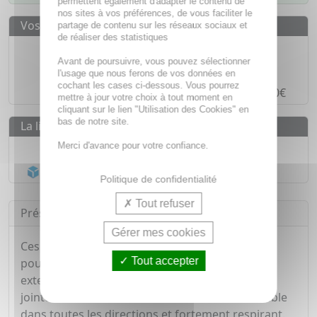
permettent également d'adapter le contenu de
nos sites à vos préférences, de vous faciliter le
Vos avantages
partage de contenu sur les réseaux sociaux et
de réaliser des statistiques
Des prix
IMBATTABLES
Avant de poursuivre, vous pouvez sélectionner
Paiement en ligne
SÉCURISÉ
l'usage que nous ferons de vos données en
cochant les cases ci-dessous. Vous pourrez
Paiement en
4 fois sans frais
à partir de 30€
mettre à jour votre choix à tout moment en
cliquant sur le lien "Utilisation des Cookies" en
bas de notre site.
La livraison
Merci d'avance pour votre confiance.
Livraison gratuite dès
55€
Acheminement Chronopost
en 24h*
Politique de confidentialité
Tout refuser
Présentation
Gérer mes cookies
Ces bandes, de taille 10cm x 6cm, sont conçues
Tout accepter
pour une parfaite étanchéité. Elles sont multi-
extensibles, douces et s'adaptent même aux
jointures et aux coudes. Le matériel est extensible
dans toutes les directions et fortement respirant.