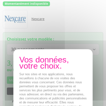
Momentanément indisponible
Nexcare
Choisissez votre modèle :
3,12
€
TTC
ou
0,78€
si 4 fois sans frais
Sur nos sites et nos applications, nous
recueillons à chacune de vos visites des
Momentanément indisponible
données vous concernant. Ces données nous
permettent de vous proposer les offres et
services les plus pertinents pour vous, et de
M'avertir dès que le produit sera disponible
vous adresser, en direct ou via des partenaires,
des communications et publicités personnalisées
Ajouter à mes favoris
et de mesurer leur efficacité. Elles nous