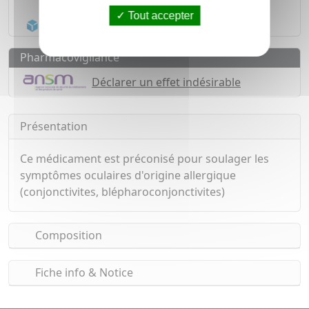
1500
médicaments
Tout accepter
Acheminement Chronopost
en 24h*
Pharmacovigilance
Déclarer un effet indésirable
Présentation
Ce médicament est préconisé pour soulager les
symptômes oculaires d'origine allergique
(conjonctivites, blépharoconjonctivites)
Composition
Fiche info & Notice