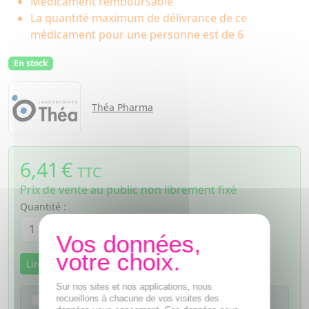
Médicament remboursable
La quantité maximum de délivrance de ce
médicament pour une personne est de 6
En stock
Théa Pharma
6,41
€
TTC
Prix de vente au public non librement fixé
Quantité :
Lire la notice
Sur nos sites et nos applications, nous
Je confirme avoir lu la notice de ce
recueillons à chacune de vos visites des