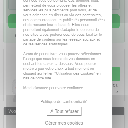
données vous concernant. Ces données nous
médicament
permettent de vous proposer les offres et
services les plus pertinents pour vous, et de
vous adresser, en direct ou via des partenaires,
AJOUTER AU PANIER
des communications et publicités personnalisées
et de mesurer leur efficacité. Elles nous
permettent également d'adapter le contenu de
nos sites à vos préférences, de vous faciliter le
Ajouter à mes favoris
partage de contenu sur les réseaux sociaux et
de réaliser des statistiques
L'achat d'un médicament sans
Avant de poursuivre, vous pouvez sélectionner
ordonnance nécessite le conseil
l'usage que nous ferons de vos données en
d'un
pharmacien
cochant les cases ci-dessous. Vous pourrez
mettre à jour votre choix à tout moment en
Demandez conseil à votre
cliquant sur le lien "Utilisation des Cookies" en
pharmacien
bas de notre site.
Notre équipe est à votre écoute du
Merci d'avance pour votre confiance.
lundi au vendredi de
8h à 20h
et le
samedi de
8h à 19h30
.
Politique de confidentialité
Vos avantages
Tout refuser
Médicaments d'origine
CERTIFIÉE
Gérer mes cookies