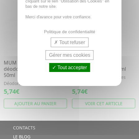
cliquant sur le lien "Utilisation des Cookies" en
bas de notre site.
Merci d'avance pour votre confiance.
Politique de confidentialité
Tout refuser
Gérer mes cookies
MUM Fresh pink
MUM Men Classic
Tout accepter
déodorant parfumé roll'on
déodorant roll'on 50ml
50ml
Parfum masculin pour les
hommes modernes
Déodorant à la rose.
5,74€
5,74€
AJOUTER AU PANIER
VOIR CET ARTICLE
CONTACTS
LE BLOG