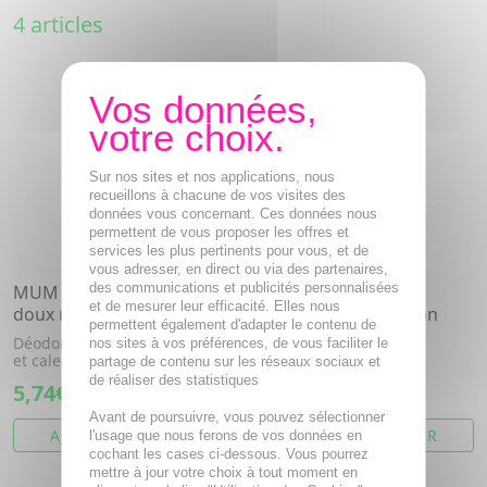
4 articles
Sur nos sites et nos applications, nous
recueillons à chacune de vos visites des
données vous concernant. Ces données nous
permettent de vous proposer les offres et
services les plus pertinents pour vous, et de
vous adresser, en direct ou via des partenaires,
des communications et publicités personnalisées
MUM Sensitive déodorant
MUM Brisa Fresh
et de mesurer leur efficacité. Elles nous
doux roll'on 50ml
déodorant frais roll'on
permettent également d'adapter le contenu de
50ml
Déodorant à l'aloe vera, jojoba
nos sites à vos préférences, de vous faciliter le
et calendula.
partage de contenu sur les réseaux sociaux et
Déodorant classique.
de réaliser des statistiques
5,74€
5,74€
Avant de poursuivre, vous pouvez sélectionner
AJOUTER AU PANIER
AJOUTER AU PANIER
l'usage que nous ferons de vos données en
cochant les cases ci-dessous. Vous pourrez
mettre à jour votre choix à tout moment en