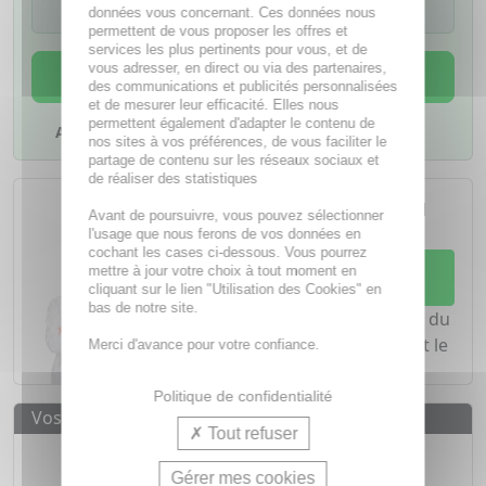
médicament
données vous concernant. Ces données nous
permettent de vous proposer les offres et
services les plus pertinents pour vous, et de
vous adresser, en direct ou via des partenaires,
AJOUTER AU PANIER
des communications et publicités personnalisées
et de mesurer leur efficacité. Elles nous
permettent également d'adapter le contenu de
Ajouter à mes favoris
nos sites à vos préférences, de vous faciliter le
partage de contenu sur les réseaux sociaux et
de réaliser des statistiques
L'achat d'un médicament sans
ordonnance nécessite le conseil
Avant de poursuivre, vous pouvez sélectionner
d'un
pharmacien
l'usage que nous ferons de vos données en
cochant les cases ci-dessous. Vous pourrez
Demandez conseil à votre
mettre à jour votre choix à tout moment en
pharmacien
cliquant sur le lien "Utilisation des Cookies" en
bas de notre site.
Notre équipe est à votre écoute du
lundi au vendredi de
8h à 20h
et le
Merci d'avance pour votre confiance.
samedi de
8h à 19h30
.
Politique de confidentialité
Vos avantages
Tout refuser
Médicaments d'origine
CERTIFIÉE
Gérer mes cookies