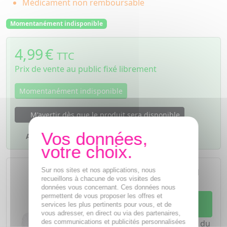
Médicament non remboursable
Momentanément indisponible
4,99
€
TTC
Prix de vente au public fixé librement
Momentanément indisponible
M'avertir dès que le produit sera disponible
Ajouter à mes favoris
L'achat d'un médicament sans
Sur nos sites et nos applications, nous
ordonnance nécessite le conseil
recueillons à chacune de vos visites des
d'un
pharmacien
données vous concernant. Ces données nous
permettent de vous proposer les offres et
Demandez conseil à votre
services les plus pertinents pour vous, et de
pharmacien
vous adresser, en direct ou via des partenaires,
des communications et publicités personnalisées
Notre équipe est à votre écoute du