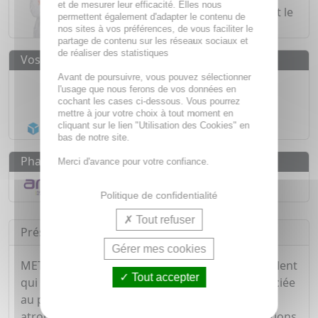
et de mesurer leur efficacité. Elles nous
lundi au vendredi de
8h à 20h
et le
permettent également d'adapter le contenu de
samedi de
8h à 19h30
.
nos sites à vos préférences, de vous faciliter le
partage de contenu sur les réseaux sociaux et
de réaliser des statistiques
Vos avantages
Avant de poursuivre, vous pouvez sélectionner
Médicaments d'origine
CERTIFIÉE
l'usage que nous ferons de vos données en
cochant les cases ci-dessous. Vous pourrez
1500
médicaments
mettre à jour votre choix à tout moment en
Acheminement Chronopost
en 24h*
cliquant sur le lien "Utilisation des Cookies" en
bas de notre site.
Pharmacovigilance
Merci d'avance pour votre confiance.
Déclarer un effet indésirable
Politique de confidentialité
Tout refuser
Présentation
Gérer mes cookies
METEOXANE contient de la siméticone, antiflatulent
Tout accepter
qui réduit la formation de gaz intestinaux, associée
au phloroglucinol, antispasmodique non-
atropinique, qui permet de réduire les contractions