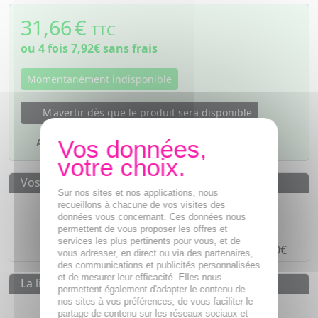
31,66
€
TTC
ou 4 fois
7,92€
sans frais
Momentanément indisponible
M'avertir dès que le produit sera disponible
Ajouter à mes favoris
Vos avantages
Sur nos sites et nos applications, nous
Des prix
IMBATTABLES
recueillons à chacune de vos visites des
données vous concernant. Ces données nous
Paiement en ligne
SÉCURISÉ
permettent de vous proposer les offres et
services les plus pertinents pour vous, et de
Paiement en
4 fois sans frais
à partir de 30€
vous adresser, en direct ou via des partenaires,
des communications et publicités personnalisées
et de mesurer leur efficacité. Elles nous
La livraison
permettent également d'adapter le contenu de
nos sites à vos préférences, de vous faciliter le
Livraison gratuite dès
55€
partage de contenu sur les réseaux sociaux et