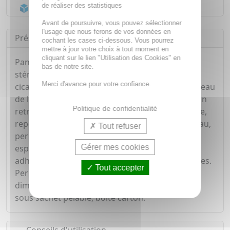
de réaliser des statistiques
Acheminement Chronopost
en 24h*
Avant de poursuivre, vous pouvez sélectionner
l'usage que nous ferons de vos données en
Présentation
cochant les cases ci-dessous. Vous pourrez
mettre à jour votre choix à tout moment en
cliquant sur le lien "Utilisation des Cookies" en
Pansement autoadhésif siliconé pour cicatrice,
bas de notre site.
stérile. Maintien un milieu humide favorisant la
Merci d'avance pour votre confiance.
cicatrisation. Exerce une microadhérence au niveau
de la peau et des tissus cicatriciels permettant un
Politique de confidentialité
retrait indolore et sans résidus. Fin, conformable,
repositionnable. Film externe imperméable à l'eau,
Tout refuser
perméable à la vapeur d'eau. Renouvellement
Gérer mes cookies
espacé de 7 jours et plus, lorsque les propriétés
adhésives du pansement deviennent insuffisantes.
Tout accepter
Permet le bain et la douche. Découpable à la
dimension voulue. Conditionnement : individuel
sous sachet pelable, boîte carton.