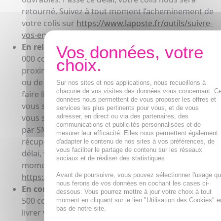
retourné. Suivez à tout moment l’acheminement de
votre colis sur
https://www.laposte.fr/outils/suivre-
vos-envois
.
En relais Pickup :
Vous pouvez choisir l’un des 16
000 commerçants de proximité du réseau Pickup, à
proximité de votre domicile, de votre lieu de travail
ou de vacances, auprès duquel vous souhaitez vous
Sur nos sites et nos applications, nous recueillons à
chacune de vos visites des données vous concernant. C
faire livrer. Une fois le colis préparé par nos soins, il
données nous permettent de vous proposer les offres et
vous sera livré dans un délai indicatif de 48h et
services les plus pertinents pour vous, et de vous
adresser, en direct ou via des partenaires, des
vous serez informé de la disponibilité de votre colis
communications et publicités personnalisées et de
par SMS et e-mail. Vous pouvez alors venir le
mesurer leur efficacité. Elles nous permettent également
récupérer dans les 10 jours ouvrables. Passé ce
d'adapter le contenu de nos sites à vos préférences, de
vous faciliter le partage de contenu sur les réseaux
délai, votre colis nous sera retourné. Suivez à tout
sociaux et de réaliser des statistiques
moment l’acheminement de votre colis sur
Avant de poursuivre, vous pouvez sélectionner l'usage q
https://www.laposte.fr/outils/suivre-vos-envois
.
nous ferons de vos données en cochant les cases ci-
En consigne Pickup :
Vous pouvez choisir l’une des
dessous. Vous pourrez mettre à jour votre choix à tout
500 consignes automatiques de retrait pour faire
moment en cliquant sur le lien "Utilisation des Cookies" e
bas de notre site.
livrer votre colis. Implanter sur votre trajet (gare,