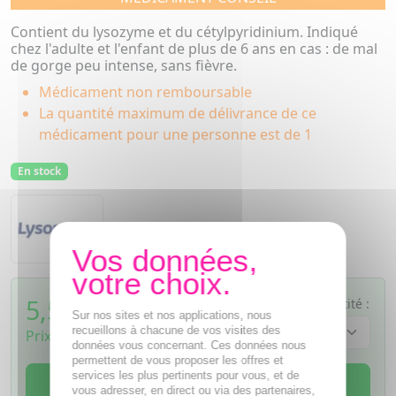
Contient du lysozyme et du cétylpyridinium. Indiqué
chez l'adulte et l'enfant de plus de 6 ans en cas : de mal
de gorge peu intense, sans fièvre.
Médicament non remboursable
La quantité maximum de délivrance de ce
médicament pour une personne est de 1
En stock
Lysopaïne
5,50
€
Quantité :
TTC
Sur nos sites et nos applications, nous
recueillons à chacune de vos visites des
Prix de vente au public fixé librement
données vous concernant. Ces données nous
permettent de vous proposer les offres et
services les plus pertinents pour vous, et de
AJOUTER AU PANIER
vous adresser, en direct ou via des partenaires,