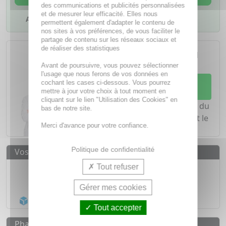
des communications et publicités personnalisées
et de mesurer leur efficacité. Elles nous
Ajouter à mes favoris
permettent également d'adapter le contenu de
nos sites à vos préférences, de vous faciliter le
partage de contenu sur les réseaux sociaux et
L'achat d'un médicament sans
de réaliser des statistiques
ordonnance nécessite le conseil
d'un
pharmacien
Avant de poursuivre, vous pouvez sélectionner
l'usage que nous ferons de vos données en
Demandez conseil à votre
cochant les cases ci-dessous. Vous pourrez
mettre à jour votre choix à tout moment en
pharmacien
cliquant sur le lien "Utilisation des Cookies" en
Notre équipe est à votre écoute du
bas de notre site.
lundi au vendredi de
8h à 20h
et le
Merci d'avance pour votre confiance.
samedi de
8h à 19h30
.
Politique de confidentialité
Vos avantages
Médicaments d'origine
CERTIFIÉE
Tout refuser
1500
médicaments
Gérer mes cookies
Acheminement Chronopost
en 24h*
Tout accepter
Pharmacovigilance