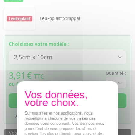
Leukoplast
Strappal
Choisissez votre modèle :
3,91
€
Quantité :
TTC
ou
0,98€
si 4 fois sans frais
AJOUTER AU PANIER
Sur nos sites et nos applications, nous
Ajouter à mes favoris
recueillons à chacune de vos visites des
données vous concernant. Ces données nous
permettent de vous proposer les offres et
Vos avantages
services les plus pertinents pour vous, et de