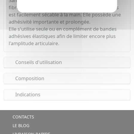
Sans latex, la bande Strappal au support en
fibranne inextensible et dotée de bords dentelés
est facilement sécable à la main. Elle possède une
adhésivité importante et prolongée.
Elle s'utilise seule ou en complément de bandes
adhésives élastiques afin de limiter encore plus
l'amplitude articulaire.
Conseils d'utilisation
Composition
Indications
CONTACTS
LE BLOG