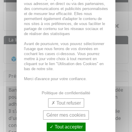
vous adresser, en direct ou via des partenaires,
Des prix
IMBATTABLES
des communications et publicités personnalisées
et de mesurer leur efficacité. Elles nous
Paiement en ligne
SÉCURISÉ
permettent également d'adapter le contenu de
nos sites à vos préférences, de vous faciliter le
Paiement en
4 fois sans frais
à partir de 30€
partage de contenu sur les réseaux sociaux et
de réaliser des statistiques
La livraison
Avant de poursuivre, vous pouvez sélectionner
Livraison gratuite dès
55€
l'usage que nous ferons de vos données en
cochant les cases ci-dessous. Vous pourrez
Acheminement Chronopost
en 24h*
mettre à jour votre choix à tout moment en
cliquant sur le lien "Utilisation des Cookies" en
bas de notre site.
Présentation
Merci d'avance pour votre confiance.
Bande adhésive rigide non élastique recommandée
Politique de confidentialité
pour la contention articulaire rigide et la traction
Tout refuser
adhésive continue.
Il s'agit d'une bande adhésive non élastique dotée
Gérer mes cookies
d'un support en fibranne, qui renforce sa force de
contention.
Tout accepter