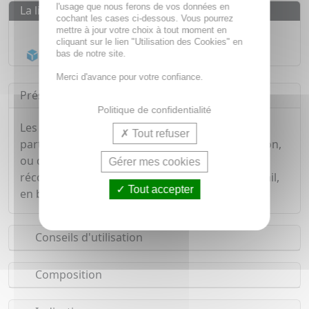
l'usage que nous ferons de vos données en
La livraison
cochant les cases ci-dessous. Vous pourrez
Livraison gratuite dès
55€
mettre à jour votre choix à tout moment en
cliquant sur le lien "Utilisation des Cookies" en
Acheminement Chronopost
en 24h*
bas de notre site.
Merci d'avance pour votre confiance.
Présentation
Politique de confidentialité
Les boites "Les anis de Flavigny" s'emportent
Tout refuser
partout, dans une poche de blouson, de pantalon,
ou dans un sac à main. Ils vous apporteront un
Gérer mes cookies
réconfort à tout moment de la journée, au travail,
Tout accepter
en balade, ou après un café.
Conseils d'utilisation
Composition