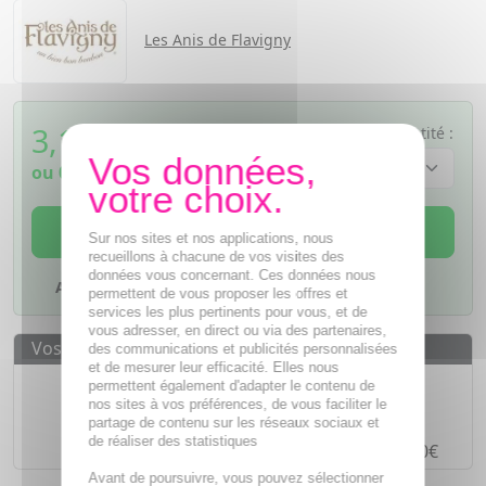
Les Anis de Flavigny
3,12
€
Quantité :
TTC
ou
0,78€
si 4 fois sans frais
AJOUTER AU PANIER
Sur nos sites et nos applications, nous
recueillons à chacune de vos visites des
données vous concernant. Ces données nous
Ajouter à mes favoris
permettent de vous proposer les offres et
services les plus pertinents pour vous, et de
vous adresser, en direct ou via des partenaires,
Vos avantages
des communications et publicités personnalisées
et de mesurer leur efficacité. Elles nous
Des prix
IMBATTABLES
permettent également d'adapter le contenu de
nos sites à vos préférences, de vous faciliter le
Paiement en ligne
SÉCURISÉ
partage de contenu sur les réseaux sociaux et
de réaliser des statistiques
Paiement en
4 fois sans frais
à partir de 30€
Avant de poursuivre, vous pouvez sélectionner