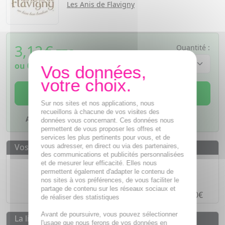
Les Anis de Flavigny
3,12
€
Quantité :
TTC
ou
0,78€
si 4 fois sans frais
AJOUTER AU PANIER
Sur nos sites et nos applications, nous
recueillons à chacune de vos visites des
Ajouter à mes favoris
données vous concernant. Ces données nous
permettent de vous proposer les offres et
services les plus pertinents pour vous, et de
Vos avantages
vous adresser, en direct ou via des partenaires,
des communications et publicités personnalisées
Des prix
IMBATTABLES
et de mesurer leur efficacité. Elles nous
permettent également d'adapter le contenu de
Paiement en ligne
SÉCURISÉ
nos sites à vos préférences, de vous faciliter le
partage de contenu sur les réseaux sociaux et
Paiement en
4 fois sans frais
à partir de 30€
de réaliser des statistiques
Avant de poursuivre, vous pouvez sélectionner
La livraison
l'usage que nous ferons de vos données en