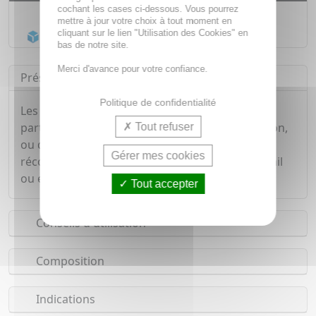
cochant les cases ci-dessous. Vous pourrez
Livraison gratuite dès
55€
mettre à jour votre choix à tout moment en
cliquant sur le lien "Utilisation des Cookies" en
Acheminement Chronopost
en 24h*
bas de notre site.
Merci d'avance pour votre confiance.
Présentation
Politique de confidentialité
Les boites "Les anis de Flavigny" s'emportent
partout, dans une poche de blouson, de pantalon,
Tout refuser
ou dans un sac à main. Ils vous apporteront un
Gérer mes cookies
réconfort à tout moment de la journée, au travail
ou en balade.
Tout accepter
Conseils d'utilisation
Composition
Indications