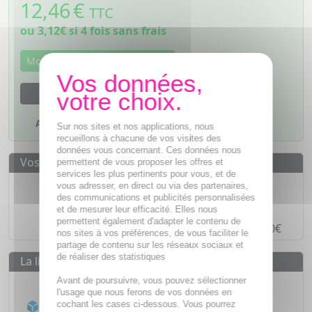
12,46
€
TTC
ou
3,12€
si 4 fois sans frais
Momentanément indisponible
M'avertir dès que le produit sera disponible
Ajouter à mes favoris
Sur nos sites et nos applications, nous
recueillons à chacune de vos visites des
données vous concernant. Ces données nous
Vos avantages
permettent de vous proposer les offres et
services les plus pertinents pour vous, et de
Des prix
IMBATTABLES
vous adresser, en direct ou via des partenaires,
des communications et publicités personnalisées
Paiement en ligne
SÉCURISÉ
et de mesurer leur efficacité. Elles nous
permettent également d'adapter le contenu de
Paiement en
4 fois sans frais
à partir de 30€
nos sites à vos préférences, de vous faciliter le
partage de contenu sur les réseaux sociaux et
de réaliser des statistiques
La livraison
Avant de poursuivre, vous pouvez sélectionner
Livraison gratuite dès
55€
l'usage que nous ferons de vos données en
Acheminement Chronopost
en 24h*
cochant les cases ci-dessous. Vous pourrez