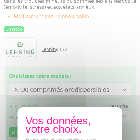
dans les troubles mineurs du sommeil liés à la nervosité
(émotivité, stress) et aux états anxieux
Médicament non remboursable
En stock
Lehning
L72
Choisissez votre modèle :
11,90
€
Quantité :
TTC
Prix de vente au public fixé librement
Lire la notice
Sur nos sites et nos applications, nous