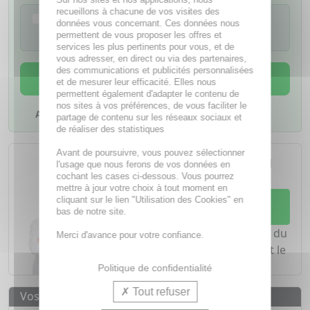
recueillons à chacune de vos visites des
Je confirme avoir lu la notice de ce
données vous concernant. Ces données nous
médicament
permettent de vous proposer les offres et
services les plus pertinents pour vous, et de
vous adresser, en direct ou via des partenaires,
des communications et publicités personnalisées
AJOUTER AU PANIER
et de mesurer leur efficacité. Elles nous
permettent également d'adapter le contenu de
nos sites à vos préférences, de vous faciliter le
Ajouter à mes favoris
partage de contenu sur les réseaux sociaux et
de réaliser des statistiques
L'achat d'un médicament sans
Avant de poursuivre, vous pouvez sélectionner
ordonnance nécessite le conseil
l'usage que nous ferons de vos données en
d'un
pharmacien
cochant les cases ci-dessous. Vous pourrez
mettre à jour votre choix à tout moment en
Demandez conseil à votre
cliquant sur le lien "Utilisation des Cookies" en
bas de notre site.
pharmacien
Notre équipe est à votre écoute du
Merci d'avance pour votre confiance.
lundi au vendredi de
8h à 20h
et le
samedi de
8h à 19h30
.
Politique de confidentialité
Tout refuser
Vos avantages