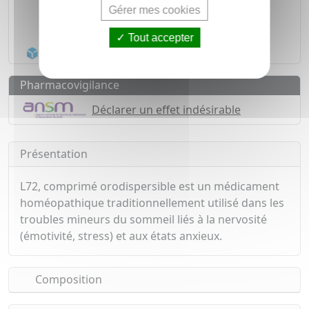
Médicaments d'origine
CERTIFIÉE
Gérer mes cookies
1500
médicaments
Tout accepter
Acheminement Chronopost
en 24h*
Pharmacovigilance
Déclarer un effet indésirable
Présentation
L72, comprimé orodispersible est un médicament
homéopathique traditionnellement utilisé dans les
troubles mineurs du sommeil liés à la nervosité
(émotivité, stress) et aux états anxieux.
Composition