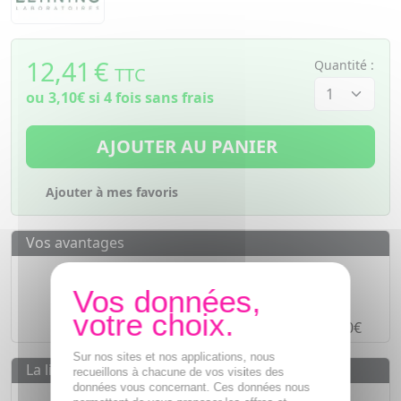
12,41
€
Quantité :
TTC
ou
3,10€
si 4 fois sans frais
AJOUTER AU PANIER
Ajouter à mes favoris
Vos avantages
Des prix
IMBATTABLES
Paiement en ligne
SÉCURISÉ
Paiement en
4 fois sans frais
à partir de 30€
Sur nos sites et nos applications, nous
La livraison
recueillons à chacune de vos visites des
données vous concernant. Ces données nous
Livraison gratuite dès
55€