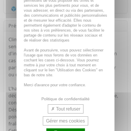
permettent de vous proposer les offres et
services les plus pertinents pour vous, et de
Acheminement Chronopost
en 24h*
vous adresser, en direct ou via des partenaires,
des communications et publicités personnalisées
et de mesurer leur efficacité. Elles nous
Présentation
permettent également d'adapter le contenu de
nos sites à vos préférences, de vous faciliter le
partage de contenu sur les réseaux sociaux et
ClimaxolGel certifié bio aide à soulager les
de réaliser des statistiques
sensations de pesanteur et les manifestations
Avant de poursuivre, vous pouvez sélectionner
d'inconfort des jambes fatiguées, notamment en
l'usage que nous ferons de vos données en
cas de station debout ou assise prolongée, en
cochant les cases ci-dessous. Vous pourrez
mettre à jour votre choix à tout moment en
particulier pendant les périodes de forte chaleur
cliquant sur le lien "Utilisation des Cookies" en
ou de canicule.
bas de notre site.
Merci d'avance pour votre confiance.
L'hamamélis et le marron d'Inde aux propriétés
décongestionnantes aident à retrouver bien-être,
Politique de confidentialité
confort et légèreté tout au long de la journée.
Tout refuser
Dès application, l'huile essentielle de menthe
poivrée procure une sensation immédiate de
Gérer mes cookies
fraîcheur.
Cette formule bio est enrichie en aloe vera pour