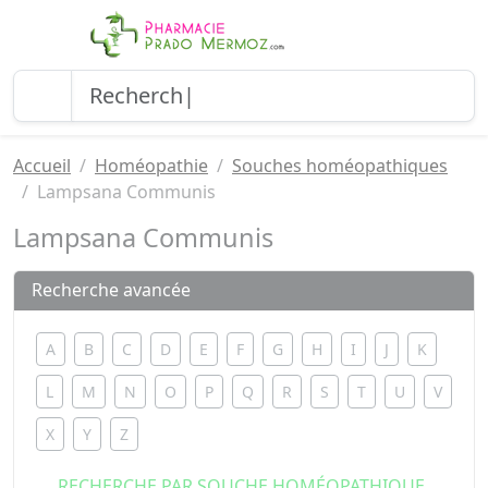
Accueil
Homéopathie
Souches homéopathiques
Lampsana Communis
Lampsana Communis
Recherche avancée
A
B
C
D
E
F
G
H
I
J
K
L
M
N
O
P
Q
R
S
T
U
V
X
Y
Z
RECHERCHE PAR SOUCHE HOMÉOPATHIQUE