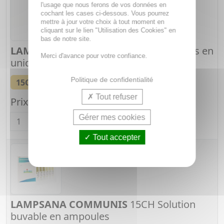
l'usage que nous ferons de vos données en
cochant les cases ci-dessous. Vous pourrez
mettre à jour votre choix à tout moment en
cliquant sur le lien "Utilisation des Cookies" en
bas de notre site.
LAMPSANA COMMUNIS
15CH Granules en
Merci d'avance pour votre confiance.
unidose
Dose globules
Politique de confidentialité
15CH
Tube de 1 g
Tout refuser
Prix unitaire :
2,18€
Quantité
Gérer mes cookies
Tout accepter
LAMPSANA COMMUNIS
15CH Solution
buvable en ampoules