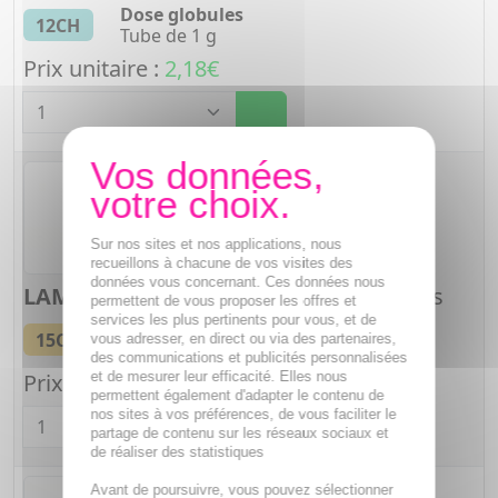
Dose globules
12CH
Tube de 1 g
Prix unitaire :
2,18€
Quantité
Sur nos sites et nos applications, nous
recueillons à chacune de vos visites des
données vous concernant. Ces données nous
LAMPSANA COMMUNIS
15CH Granules
permettent de vous proposer les offres et
services les plus pertinents pour vous, et de
Tube granules
15CH
vous adresser, en direct ou via des partenaires,
Tube de 4 g
des communications et publicités personnalisées
Prix unitaire :
2,35€
et de mesurer leur efficacité. Elles nous
permettent également d'adapter le contenu de
Quantité
nos sites à vos préférences, de vous faciliter le
partage de contenu sur les réseaux sociaux et
de réaliser des statistiques
Avant de poursuivre, vous pouvez sélectionner