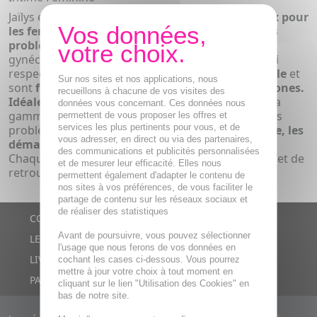
Jaïlys est une marque dédiée aux
soins ultra-doux pour
les femmes
, spécialement conçue pour
traiter les
problèmes d'hypersensibilité intime
. Testée
gynécologiquement, elle propose des produits qui
respectent le
pH naturel de la muqueuse vaginale
et
Sur nos sites et nos applications, nous
sont
formulés sans paraben, colorants ni hormones.
recueillons à chacune de vos visites des
Idéale pour les peaux et muqueuses sensibles
, la
données vous concernant. Ces données nous
gamme Jaïlys offre des solutions efficaces pour des
permettent de vous proposer les offres et
services les plus pertinents pour vous, et de
problèmes intimes tels que la
sécheresse vaginale, les
vous adresser, en direct ou via des partenaires,
démangeaisons, les irritations et les brûlures.
des communications et publicités personnalisées
Chaque soin garantit une haute tolérance et permet de
et de mesurer leur efficacité. Elles nous
retrouver confort et bien-être au quotidien.
permettent également d'adapter le contenu de
nos sites à vos préférences, de vous faciliter le
partage de contenu sur les réseaux sociaux et
de réaliser des statistiques
CONTACTS
Avant de poursuivre, vous pouvez sélectionner
LE BLOG
l'usage que nous ferons de vos données en
LIVRAISON RAPIDE
cochant les cases ci-dessous. Vous pourrez
mettre à jour votre choix à tout moment en
PAIEMENT SÉCURISÉ
cliquant sur le lien "Utilisation des Cookies" en
bas de notre site.