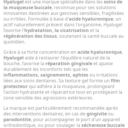
Hyalugel
est une marque spécialisée dans les
soins de
la muqueuse buccale
, reconnue pour ses solutions
innovantes destinées aux gencives sensibles, fragilisées
ou irritées. Formulée à base d'
acide hyaluronique
, un
actif naturellement présent dans l'organisme, Hyalugel
favorise l'
hydratation, la cicatrisation
et la
régénération des tissus
, soutenant la santé buccale au
quotidien.
Grâce à sa forte concentration en
acide hyaluronique
,
Hyalugel
aide à restaurer l'équilibre naturel de la
bouche, favorise la
réparation gingivale
et apaise
durablement les inconforts tels que les
inflammations, saignements, aphtes
ou irritations
liées aux soins dentaires. Sa texture gel forme un
film
protecteur
qui adhère à la muqueuse, prolongeant
l'action hydratante et réparatrice tout en protégeant la
zone sensible des agressions extérieures.
La marque est particulièrement recommandée après
des interventions dentaires, en cas de
gingivite
ou
parodontite
, pour accompagner le port d'un appareil
orthodontique, ou pour soulager la
sécheresse buccale