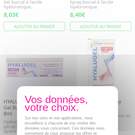
Gel buccal à l'acide
Spray buccal à l'acide
hyaluronique.
hyaluronique.
8,03€
8,40€
AJOUTER AU PANIER
AJOUTER AU PANIER
HYALUGEL Forte Perio -
HYALUGEL Forte Spray
Gel Buccal Assainissant
buccal 20ml
8ml
Etats traumatiques sévères et
Sur nos sites et nos applications, nous
douloureux
Hyalugel Forte Perio est un
recueillons à chacune de vos visites des
gel assainissant bucal qui
données vous concernant. Ces données nous
apaise et protège les genci...
permettent de vous proposer les offres et