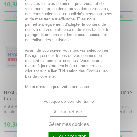
10,38€
10,38€
services les plus pertinents pour vous, et de
vous adresser, en direct ou via des partenaires,
des communications et publicités personnalisées
AJOUTER AU PANIER
AJOUTER AU PANIER
et de mesurer leur efficacité. Elles nous
permettent également d'adapter le contenu de
nos sites à vos préférences, de vous faciliter le
partage de contenu sur les réseaux sociaux et
de réaliser des statistiques
Avant de poursuivre, vous pouvez sélectionner
l'usage que nous ferons de vos données en
cochant les cases ci-dessous. Vous pourrez
mettre à jour votre choix à tout moment en
cliquant sur le lien "Utilisation des Cookies" en
bas de notre site.
Merci d'avance pour votre confiance.
HYALUGEL Forte Gel
HYALUGEL Bain de bouche
buccal tube 8ml
flacon 150ml
Politique de confidentialité
Aphtes, plaies profondes
Bain de bouche pour aphtes,
localisées de la bouche
petites plaies, saignements et
Tout refuser
états inflammatoires
10,38€
11,37€
Gérer mes cookies
AJOUTER AU PANIER
AJOUTER AU PANIER
Tout accepter