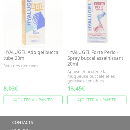
HYALUGEL Ado gel buccal
HYALUGEL Forte Perio -
tube 20ml
Spray buccal assainissant
20ml
Soin des gencives.
Apaise et protège la
muqueuse buccale et es
gencives sensibles
8,03€
13,45€
AJOUTER AU PANIER
AJOUTER AU PANIER
CONTACTS