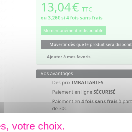
13,04
€
TTC
ou
3,26€
si 4 fois sans frais
Momentanément indisponible
M'avertir dès que le produit sera disponi
Ajouter à mes favoris
Vos avantages
Des prix
IMBATTABLES
Paiement en ligne
SÉCURISÉ
Paiement en
4 fois sans frais
à part
de 30€