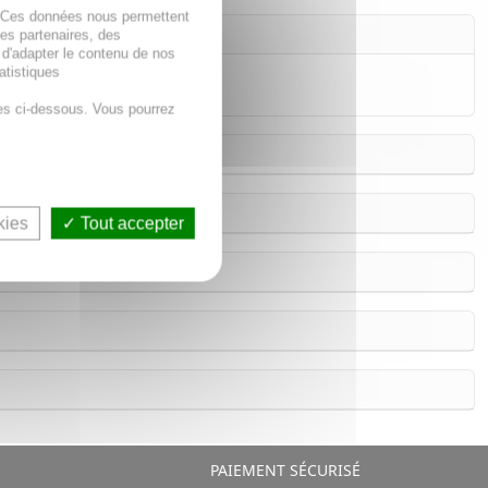
. Ces données nous permettent
des partenaires, des
 d'adapter le contenu de nos
atistiques
ce de Romarin.
es ci-dessous. Vous pourrez
kies
Tout accepter
PAIEMENT SÉCURISÉ