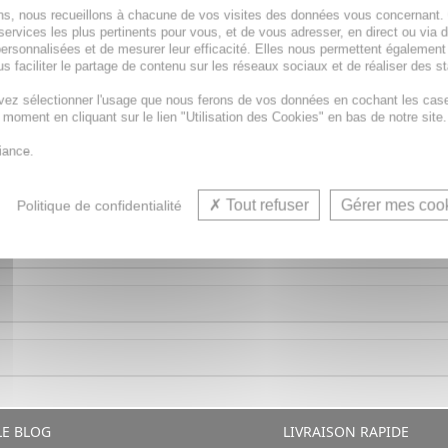
ions, nous recueillons à chacune de vos visites des données vous concernant
services les plus pertinents pour vous, et de vous adresser, en direct ou via 
ersonnalisées et de mesurer leur efficacité. Elles nous permettent également
s faciliter le partage de contenu sur les réseaux sociaux et de réaliser des st
e qui contribue à favoriser la digestion grâce à la présen
vez sélectionner l'usage que nous ferons de vos données en cochant les cas
t moment en cliquant sur le lien "Utilisation des Cookies" en bas de notre site.
iance.
Tout refuser
Gérer mes coo
Politique de confidentialité
E BLOG
LIVRAISON RAPIDE