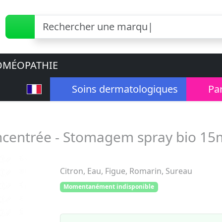
MÉOPATHIE
Soins dermatologiques
Pa
entrée - Stomagem spray bio 15
Citron, Eau, Figue, Romarin, Sureau
Momentanément indisponible