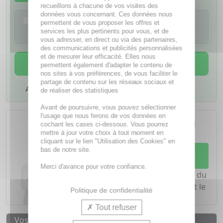
recueillons à chacune de vos visites des
données vous concernant. Ces données nous
Je confirme avoir lu la notice de ce
permettent de vous proposer les offres et
médicament
services les plus pertinents pour vous, et de
vous adresser, en direct ou via des partenaires,
des communications et publicités personnalisées
et de mesurer leur efficacité. Elles nous
AJOUTER AU PANIER
permettent également d'adapter le contenu de
nos sites à vos préférences, de vous faciliter le
partage de contenu sur les réseaux sociaux et
Ajouter à mes favoris
de réaliser des statistiques
Avant de poursuivre, vous pouvez sélectionner
L'achat d'un médicament sans
l'usage que nous ferons de vos données en
ordonnance nécessite le conseil
cochant les cases ci-dessous. Vous pourrez
d'un
pharmacien
mettre à jour votre choix à tout moment en
cliquant sur le lien "Utilisation des Cookies" en
bas de notre site.
Demandez conseil à votre
pharmacien
Merci d'avance pour votre confiance.
Notre équipe est à votre écoute du
lundi au vendredi de
8h à 20h
et le
Politique de confidentialité
samedi de
8h à 19h30
.
Tout refuser
Vos avantages