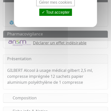
Gérer mes cookies
Médicaments d'origine
CERTIFIÉE
Tout accepter
1500
médicaments
Acheminement Chronopost
en 24h*
Pharmacovigilance
Déclarer un effet indésirable
Présentation
GILBERT Alcool à usage médical gilbert 2,5 ml,
compresse imprégnée 12 sachets papier
aluminium polyéthylène de 1 compresse
Composition