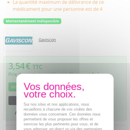
La quantité maximum de délivrance de ce
médicament pour une personne est de 4
Momentanément indisponible
Gaviscon
3,54
€
TTC
Prix de vente au public non librement fixé
Momentanément indisponible
M'avertir dès que le produit sera disponible
Sur nos sites et nos applications, nous
recueillons à chacune de vos visites des
Ajouter à mes favoris
données vous concernant. Ces données nous
permettent de vous proposer les offres et
services les plus pertinents pour vous, et de
L'achat d'un médicament sans
vous adresser, en direct ou via des partenaires,