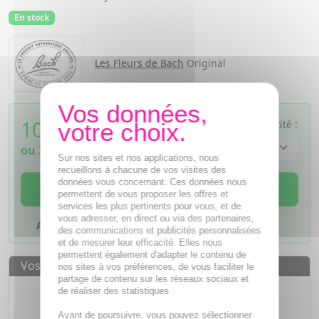
En stock
Les Fleurs de Bach
Original
10,38
€
Quantité :
TTC
ou
2,60€
si 4 fois sans frais
Sur nos sites et nos applications, nous
recueillons à chacune de vos visites des
données vous concernant. Ces données nous
AJOUTER AU PANIER
permettent de vous proposer les offres et
services les plus pertinents pour vous, et de
vous adresser, en direct ou via des partenaires,
Ajouter à mes favoris
des communications et publicités personnalisées
et de mesurer leur efficacité. Elles nous
permettent également d'adapter le contenu de
Vos avantages
nos sites à vos préférences, de vous faciliter le
partage de contenu sur les réseaux sociaux et
Des prix
IMBATTABLES
de réaliser des statistiques
Paiement en ligne
SÉCURISÉ
Avant de poursuivre, vous pouvez sélectionner