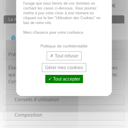
l'usage que nous ferons de vos données en
Paiement en
4 fois sans frais
à partir de 30€
cochant les cases ci-dessous. Vous pourrez
mettre à jour votre choix à tout moment en
cliquant sur le lien "Utilisation des Cookies" en
La livraison
bas de notre site.
Livraison gratuite dès
55€
Merci d'avance pour votre confiance.
Acheminement Chronopost
en 24h*
Politique de confidentialité
Présentation
Tout refuser
Élixir à base d'eau de fleurs, aux propriétés variées
Gérer mes cookies
qui permet de gérer les états de Manque d'écoute.
Tout accepter
Conditionnement : flacon compte gouttes.
Conseils d'utilisation
Composition